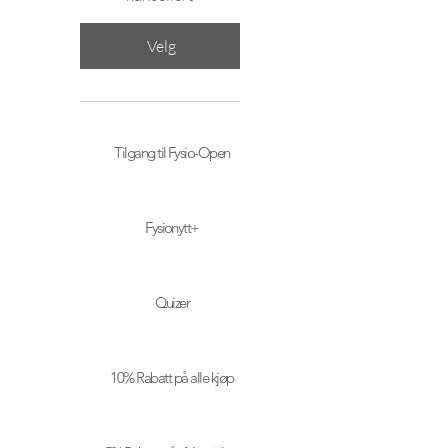
Velg
Tilgang til Fysio-Open
Fysionytt+
Quizer
10% Rabatt på alle kjøp