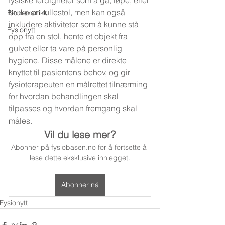
fysiske ferdigheter som å gå, løpe, eller 
bruke en rullestol, men kan også 
Biomekanikk
inkludere aktiviteter som å kunne stå 
Fysionytt
opp fra en stol, hente et objekt fra 
gulvet eller ta vare på personlig 
hygiene. Disse målene er direkte 
knyttet til pasientens behov, og gir 
fysioterapeuten en målrettet tilnærming 
for hvordan behandlingen skal 
tilpasses og hvordan fremgang skal 
måles.
Vil du lese mer?
Abonner på fysiobasen.no for å fortsette å 
lese dette eksklusive innlegget.
Abonner nå
Fysionytt