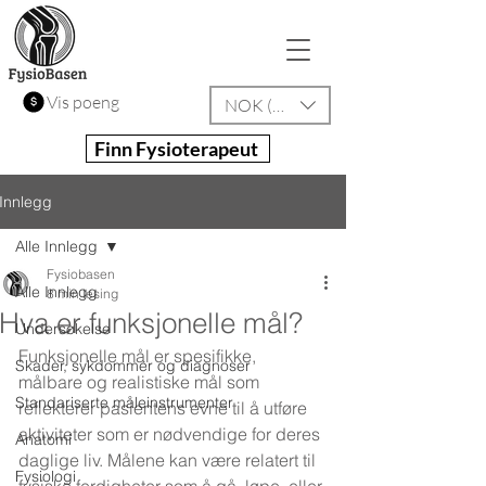
Vis poeng
NOK (kr)
Finn Fysioterapeut
Innlegg
Alle Innlegg
Fysiobasen
Alle Innlegg
8 min lesing
Hva er funksjonelle mål?
Undersøkelse
Funksjonelle mål er spesifikke, 
Skader, sykdommer og diagnoser
målbare og realistiske mål som 
Standariserte måleinstrumenter
reflekterer pasientens evne til å utføre 
aktiviteter som er nødvendige for deres 
Anatomi
daglige liv. Målene kan være relatert til 
Fysiologi