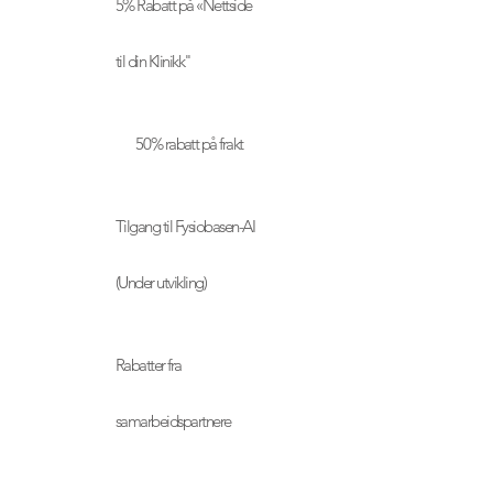
5% Rabatt på «Nettside
til din Klinikk"
50 % rabatt på frakt
Tilgang til Fysiobasen-AI
(Under utvikling)
Rabatter fra
samarbeidspartnere