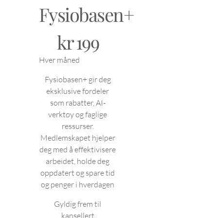
Fysiobasen+
199 kr
kr
199
Hver måned
Fysiobasen+ gir deg
eksklusive fordeler
som rabatter, AI-
verktøy og faglige
ressurser.
Medlemskapet hjelper
deg med å effektivisere
arbeidet, holde deg
oppdatert og spare tid
og penger i hverdagen
Gyldig frem til
kansellert