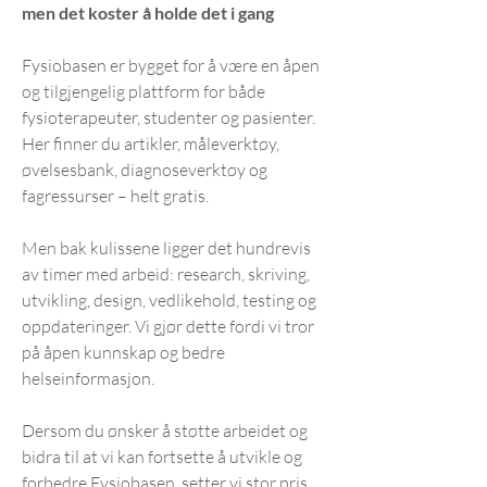
men det koster å holde det i gang
Fysiobasen er bygget for å være en åpen
og tilgjengelig plattform for både
fysioterapeuter, studenter og pasienter.
Her finner du artikler, måleverktøy,
øvelsesbank, diagnoseverktøy og
fagressurser – helt gratis.
Men bak kulissene ligger det hundrevis
av timer med arbeid: research, skriving,
utvikling, design, vedlikehold, testing og
oppdateringer. Vi gjør dette fordi vi tror
på åpen kunnskap og bedre
helseinformasjon.
Dersom du ønsker å støtte arbeidet og
bidra til at vi kan fortsette å utvikle og
forbedre Fysiobasen, setter vi stor pris