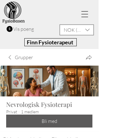
Vis poeng
NOK (kr)
Finn Fysioterapeut
Grupper
Nevrologisk Fysioterapi
Privat
·
1 medlem
Bli med