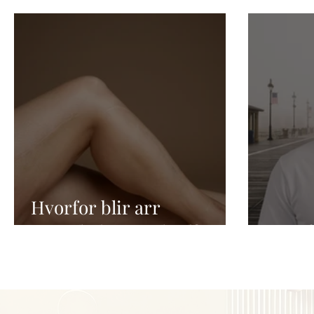
Hvorfor blir arr
annerledes enn hud?
Hvorf