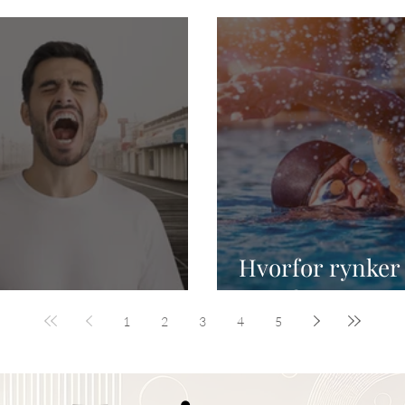
Hvorfor rynker 
or smitter gjesping?
vann?
1
2
3
4
5