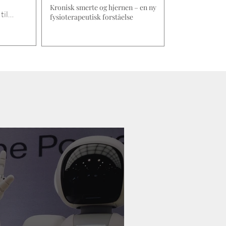
Kronisk smerte og hjernen – en ny
til
fysioterapeutisk forståelse
r vil
god