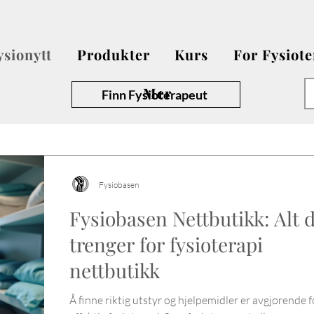
ysionytt
Produkter
Kurs
For Fysiot
Mer
Finn Fysioterapeut
Fysiobasen
Fysiobasen Nettbutikk: Alt 
trenger for fysioterapi
nettbutikk
Å finne riktig utstyr og hjelpemidler er avgjørende f