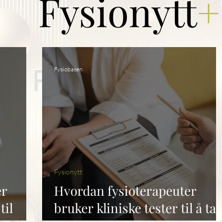
Fysionytt
+
Fysiobasen
Fysionytt
er
Hvordan fysioterapeuter
til
bruker kliniske tester til å ta