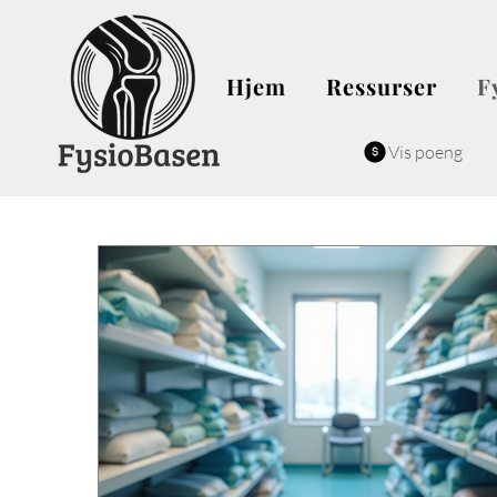
Hjem
Ressurser
F
Vis poeng