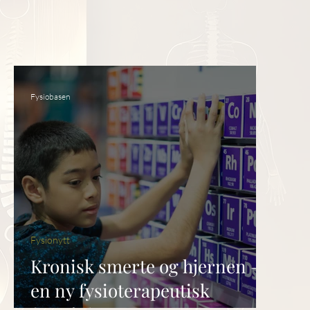
Fysiobasen
Fysionytt
Kronisk smerte og hjernen –
en ny fysioterapeutisk