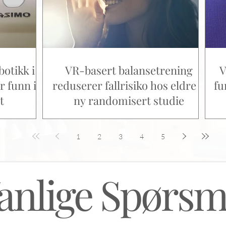
botikk i
VR-basert balansetrening
V
r funn i
reduserer fallrisiko hos eldre –
fu
t
ny randomisert studie
1
2
3
4
5
anlige Spørsm