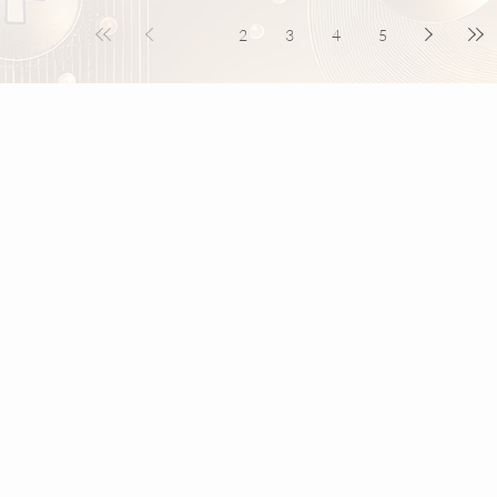
beslutninger
1
2
3
4
5