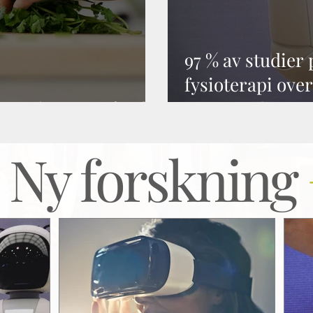
97 % av studier 
fysioterapi over
riander som såpe?
sammendraget
Ny forskning