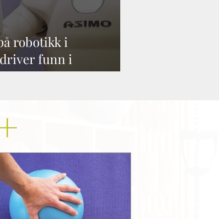
på robotikk i
driver funn i
+