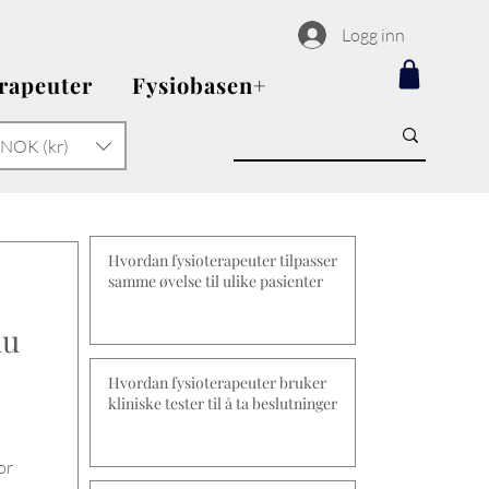
Logg inn
erapeuter
Fysiobasen+
NOK (kr)
Hvordan fysioterapeuter tilpasser
samme øvelse til ulike pasienter
du
Hvordan fysioterapeuter bruker
kliniske tester til å ta beslutninger
or