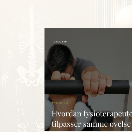
Fysiobasen
Fysionytt
Hvordan fysioterapeut
tilpasser samme øvelse 