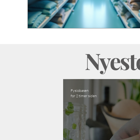
Nyeste
Fysiobasen
for 2 timer siden