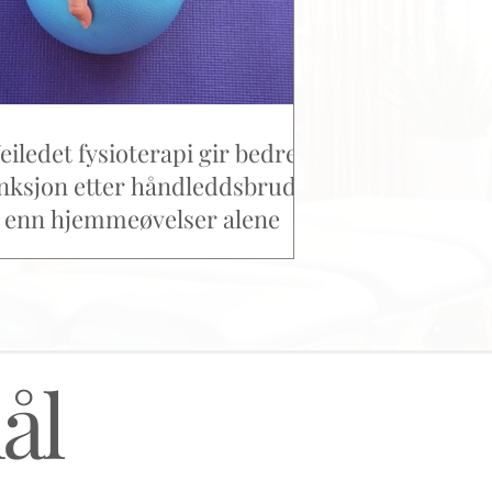
eiledet fysioterapi gir bedre
nksjon etter håndleddsbrudd
enn hjemmeøvelser alene
ål