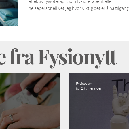
effektiv fysioterapi. Som fysioterapeut eller
helsepersonell vet jeg hvor viktig det er å ha tilgang 
kvalitetsprodukter som støtter behandlingen. Derfo
jeg dele mine erfaringer og innsikt om hvordan en 
nettbutikk kan gjøre hverdagen enklere. I denne
artikkelen ser vi nærmere på hva en fysioterapi
nettbutikk bør inneholde, og hvorfor fysiobasen
 fra Fysionytt
nettbutikk er et godt valg for deg som ønsker kvalitet og
bredt
Fysiobasen
for 23 timer siden