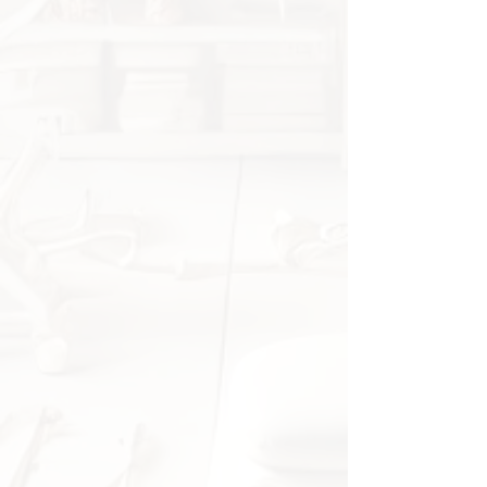
og en sykdomsrammet ryggsøyle,
noe som gjør den til et uunnværlig
verktøy for både teoretisk og
praktisk undervisning. Den bidrar
til å forklare de biomekaniske
aspektene ved ryggsøylepatologi
og gir et konkret grunnlag for
diskusjoner om diagnose,
behandling og rehabilitering. Den
fleksible utformingen gjør det
enkelt å demonstrere de
dynamiske endringene i skiven ved
bevegelse, noe som ytterligere
forsterker den pedagogiske
verdien.
Denne modellen er spesielt godt
egnet for bruk i medisinske
undervisningsrom, kliniske