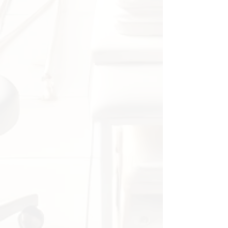
demonstrasjoner og
pasientopplæring. Den lar
studenter og fagpersoner studere
detaljerte anatomiske strukturer,
og fungerer som et verktøy for
individuell inspeksjon og
sammenligning. Med sin robuste
konstruksjon og høykvalitets PVC-
materiale, sikrer den langvarig
bruk, enkel rengjøring og
vedlikehold. Totalt sett er dette en
modell som kombinerer
vitenskapelig nøyaktighet med
praktisk anvendbarhet, og som vil
bidra til en dypere forståelse av de
komplekse endringene som kan
forekomme i den lumbale regionen.