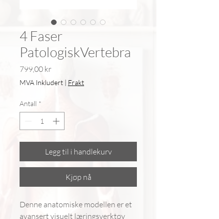
4 Faser
PatologiskVertebra
Pris
799,00 kr
MVA Inkludert
|
Frakt
Antall
*
Legg til i handlekurv
Kjøp nå
Denne anatomiske modellen er et
avansert visuelt læringsverktøy