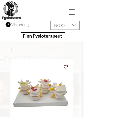
Vis poeng
NOK (kr)
Finn Fysioterapeut