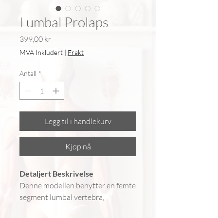
Lumbal Prolaps
Pris
399,00 kr
MVA Inkludert
|
Frakt
Antall
*
Legg til i handlekurv
Kjøp nå
Detaljert Beskrivelse
Denne modellen benytter en femte
segment lumbal vertebra,
konstruert av et mykt, elastisk