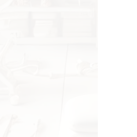
Forebygging av Yrkesrelaterte
Skader og Ergonomi:
Hjelper til
med å forstå
belastningsmønstre og
forebyggende tiltak innen
arbeidshelse.
Fysisk Utdanning:
Brukes i
undervisningssituasjoner hvor
forståelsen av kroppens
bevegelser er essensiell.
Fordeler
Realistisk Demonstrasjon:
Viser tydelig endringer i den
intervertebrale disken ved
bevegelse, noe som er
avgjørende for å forstå lumbar
skiveprolaps.
Høykvalitets Materiale:
Laget