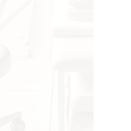
av slitesterk og vaskbar PVC
som sikrer lang levetid og enkel
vedlikehold.
Pedagogisk Verdi:
Et utmerket
hjelpemiddel for både
undervisere og studenter innen
medisinsk fag.
Allsidig Bruksområde:
Egnet
for en rekke kliniske,
pedagogiske og forebyggende
anvendelser.
Merk
Måleavvik:
Vennligst tillat en
feilmargin på 0–1 cm på grunn
av manuell måling.
Farge:
På grunn av forskjeller i
skjerminnstillinger kan den
faktiske fargen variere noe fra