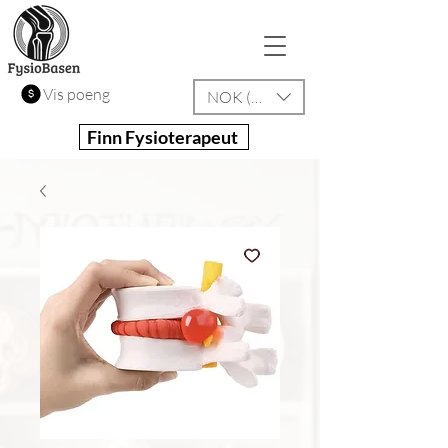
Vis poeng
NOK (kr)
Finn Fysioterapeut