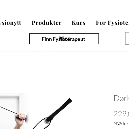
ysionytt
Produkter
Kurs
For Fysiot
Mer
Finn Fysioterapeut
Dørk
229,
MVA Ink