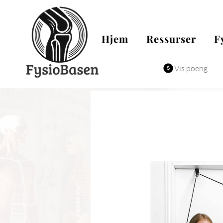
Hjem
Ressurser
F
Vis poeng