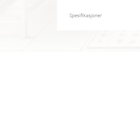
Spesifikasjoner
Treningsområder: Armer, muskela
Avdeling: Unisex
Applikasjon: Hengende treningsst
Opprinnelse: Fastlands-Kina
Høy-bekymrede kjemikalier: Ingen