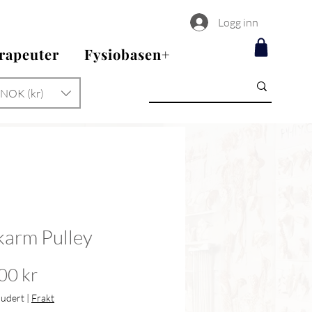
Logg inn
erapeuter
Fysiobasen+
NOK (kr)
arm Pulley
Pris
00 kr
ludert
|
Frakt