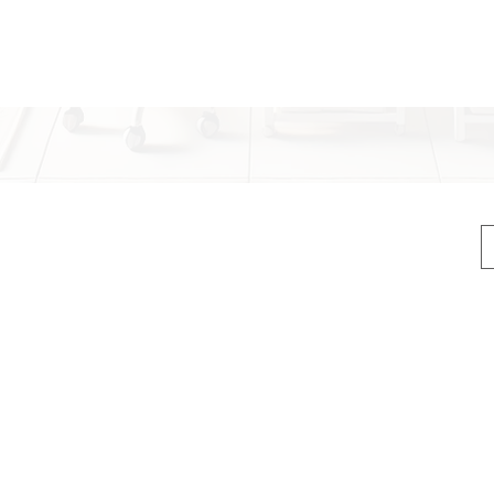
vslapning
ropp