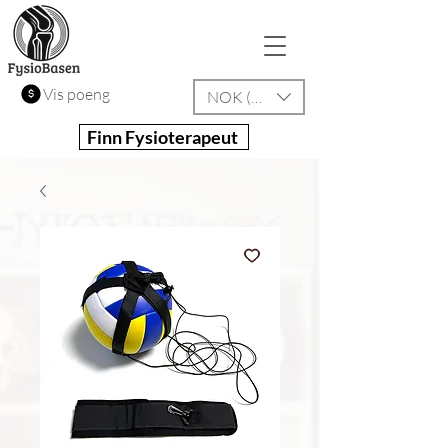
Vis poeng
NOK (kr)
Finn Fysioterapeut