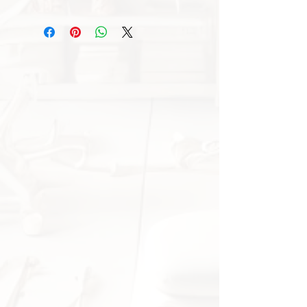
Bruksområder og egenskaper
Forbedrer ballkontroll og
teknikk
– Ideell for dribling,
pasninger og mottak.
Elastisk stropp med justerbart
belte
– Sikrer god passform og
tilpasset trening.
Perfekt for individuell
fotballtrening
– Øv på spark og
mottak uten behov for en
treningspartner.
Holdbar og slitesterk
–
Designet for langvarig bruk på
ulike underlag.
Passer for spillere på alle
nivåer
– Fra nybegynnere til
avanserte utøvere.