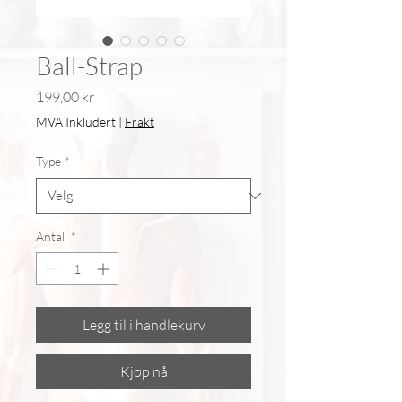
Ball-Strap
Pris
199,00 kr
MVA Inkludert
|
Frakt
Type
*
Antall
*
Legg til i handlekurv
Kjøp nå