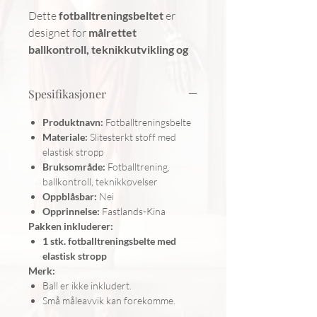
Dette
fotballtreningsbeltet
er
designet for
målrettet
ballkontroll, teknikkutvikling og
presisjonsøvelser
. Perfekt for
spillerutvikling innen pasninger,
Spesifikasjoner
mottak, dribling og skudd
, enten
du trener alene eller vil forbedre
Produktnavn:
Fotballtreningsbelte
ferdighetene dine uten behov for
Materiale:
Slitesterkt stoff med
en treningspartner.
elastisk stropp
Bruksområde:
Fotballtrening,
Beltet er
justerbart og elastisk
, og
ballkontroll, teknikkøvelser
festes rundt livet for å gi
fri
Oppblåsbar:
Nei
bevegelse samtidig som ballen
Opprinnelse:
Fastlands-Kina
holdes nær kroppen
. Den fleksible
Pakken inkluderer:
stroppen lar deg øve på
1 stk. fotballtreningsbelte med
kontrollerte spark og raske
elastisk stropp
returer
, noe som hjelper med å
Merk:
Ball er ikke inkludert.
forbedre både
reaksjonstid og
Små måleavvik kan forekomme.
ballfølelse
.