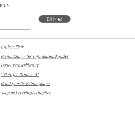
brev
Bli Med
Brukervilkår
Retningslinjer for Informasjonskapsler
Personvernserklæring
Vilkår for Bruk av AI
Redaksjonelle Retningslinjer
Salgs og Leveringsbetingelser