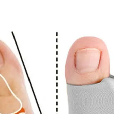
unde
anat
utvi
Saml
tille
og e
av ki
reha