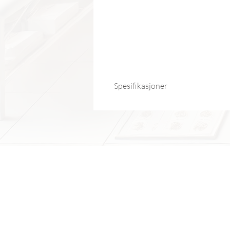
Spesifikasjoner
Modellnummer:
Vertebral Colum
Type:
Skeletmodell
Emne:
Medisinsk vitenskap
Materiale:
PVC
Opprinnelse:
Fastlands-Kina
Størrelse:
11×11×45 cm (4.33×4.3
Pakken Inneholder:
1 stk ryggsøy