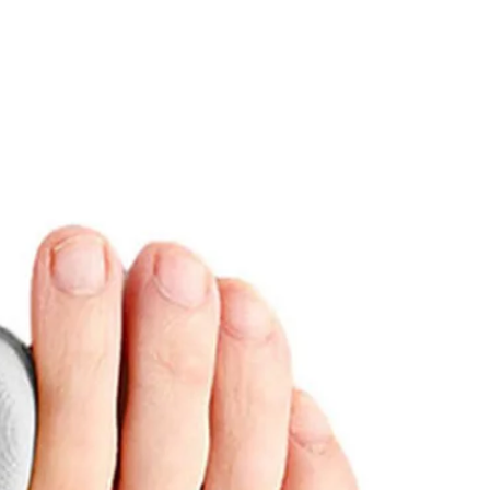
rvisningsrom for å demonstrere
omiske detaljer og
klingsmønstre.
eobjekt og forskning:
Et flott
gg til enhver medisinsk samling,
t nyttig redskap ved planlegging
rurgiske inngrep eller
biliteringsprogrammer¹.