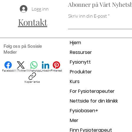
Abonner på Vårt Nyhets
Logg inn
Skriv inn din E-post
Kontakt
Hjem
Følg oss på Sosiale
Ressurser
Medier
Fysionytt
Produkter
Facebook
X (Twitter)
WhatsApp
LinkedIn
Pinterest
Kurs
Kopier lenke
For Fysioterapeuter
Nettside for din klinikk
Fysiobasen+
Mer
Finn Fysioterapeut