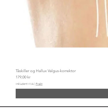
Tåskiller og Hallux Valgus-korrektor
Pris
179,00 kr
Inkludert MVA
|
Frakt