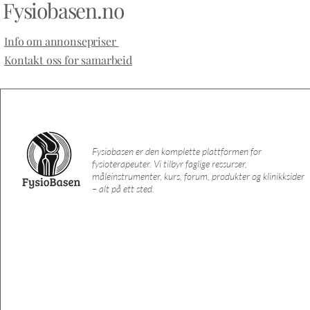
Fysiobasen.no
Info om annonsepriser
Kontakt oss for samarbeid
Fysiobasen er den komplette plattformen for
fysioterapeuter. Vi tilbyr faglige ressurser,
måleinstrumenter, kurs, forum, produkter og klinikksider
– alt på ett sted.