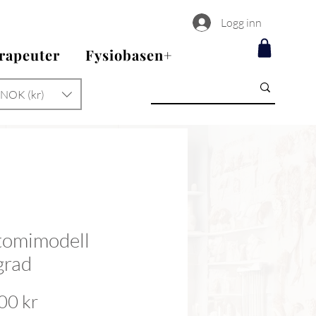
Logg inn
erapeuter
Fysiobasen+
NOK (kr)
tomimodell
grad
Pris
00 kr