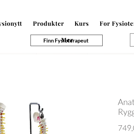
ysionytt
Produkter
Kurs
For Fysiot
Mer
Finn Fysioterapeut
Ana
Ryg
749,