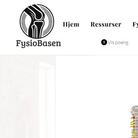
Hjem
Ressurser
F
Vis poeng