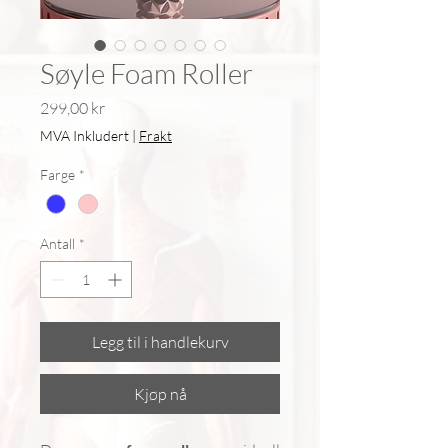
Søyle Foam Roller
Pris
299,00 kr
MVA Inkludert
|
Frakt
Farge
*
Antall
*
Legg til i handlekurv
Kjøp nå