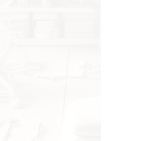
restitusjonstid.
✔
Allsidig bruk
– Passer for
idrettsutøvere,
fysioterapipasienter, yoga- og
pilatesutøvere
.
✔
Slitesterkt og miljøvennlig
materiale
– Laget av
høyfast,
miljøvennlig harpiks
for langvarig
bruk.
✔
Lett og bærbart design
– Enkelt
å transportere og bruke både
hjemme og på treningssenteret.
Merk:
Små variasjoner i farge kan
forekomme grunnet
skjerminnstillinger. Produktet kan
få små skader under
langdistansetransport – ta kontakt
med selgeren ved
kvalitetsproblemer.