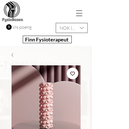
Vis poeng
NOK (kr)
Finn Fysioterapeut