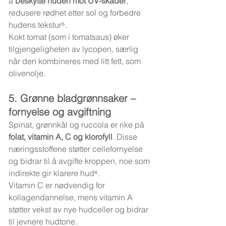
å 
beskytte huden mot UV-skader
, 
redusere rødhet etter sol og forbedre 
hudens tekstur⁵.
Kokt tomat (som i tomatsaus) øker 
tilgjengeligheten av lycopen, særlig 
når den kombineres med litt fett, som 
olivenolje.
5. Grønne bladgrønnsaker – 
fornyelse og avgiftning
Spinat, grønnkål og ruccola er rike på 
folat, vitamin A, C og klorofyll
. Disse 
næringsstoffene støtter cellefornyelse 
og bidrar til å avgifte kroppen, noe som 
indirekte gir klarere hud⁶.
Vitamin C er nødvendig for 
kollagendannelse, mens vitamin A 
støtter vekst av nye hudceller og bidrar 
til jevnere hudtone.