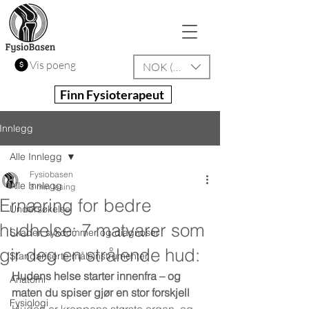
Vis poeng
NOK (kr)
Finn Fysioterapeut
Innlegg
Alle Innlegg
Fysiobasen
Alle Innlegg
3 min lesing
Ernæring for bedre
Undersøkelse
hudhelse: 7 matvarer som
Skader, sykdommer og diagnoser
gir deg en strålende hud:
Standariserte måleinstrumenter
Hudens helse starter innenfra – og 
Anatomi
maten du spiser gjør en stor forskjell
Fysiologi