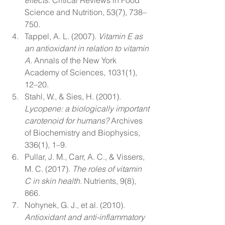
effects.
 Critical Reviews in Food 
Science and Nutrition, 53(7), 738–
750.
Tappel, A. L. (2007). 
Vitamin E as 
an antioxidant in relation to vitamin 
A.
 Annals of the New York 
Academy of Sciences, 1031(1), 
12–20.
Stahl, W., & Sies, H. (2001). 
Lycopene: a biologically important 
carotenoid for humans?
 Archives 
of Biochemistry and Biophysics, 
336(1), 1–9.
Pullar, J. M., Carr, A. C., & Vissers, 
M. C. (2017). 
The roles of vitamin 
C in skin health.
 Nutrients, 9(8), 
866.
Nohynek, G. J., et al. (2010). 
Antioxidant and anti-inflammatory 