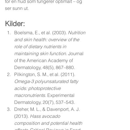
for en hud som fungerer optimalt – og 
ser sunn ut.
Kilder: 
Boelsma, E., et al. (2003). 
Nutrition 
and skin health: overview of the 
role of dietary nutrients in 
maintaining skin function.
 Journal 
of the American Academy of 
Dermatology, 48(5), 867–880.
Pilkington, S. M., et al. (2011). 
Omega-3 polyunsaturated fatty 
acids: photoprotective 
macronutrients.
 Experimental 
Dermatology, 20(7), 537–543.
Dreher, M. L., & Davenport, A. J. 
(2013). 
Hass avocado 
composition and potential health 