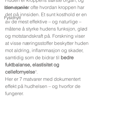
Huden er kroppens største organ, og 
den speiler ofte hvordan kroppen har 
Biomekanikk
det på innsiden. Et sunt kosthold er en 
Fysionytt
av de mest effektive – og naturlige – 
måtene å styrke hudens funksjon, glød 
og motstandskraft på. Forskning viser 
at visse næringsstoffer beskytter huden 
mot aldring, inflammasjon og skader, 
samtidig som de bidrar til 
bedre 
fuktbalanse, elastisitet og 
cellefornyelse
¹.
Her er 7 matvarer med dokumentert 
effekt på hudhelsen – og hvorfor de 
fungerer.