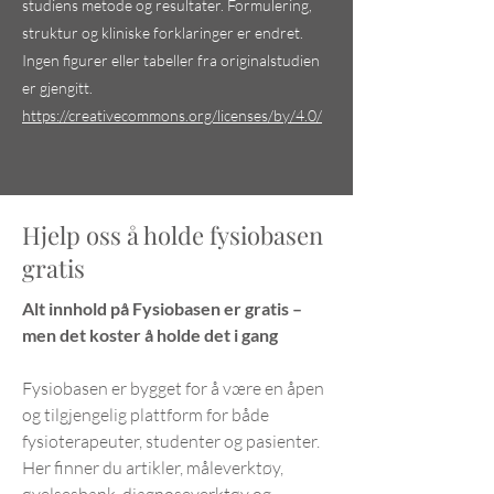
reduserer fallris
studiens metode og resultater. Formulering,
eldre – ny rando
struktur og kliniske forklaringer er endret.
studie
Ingen figurer eller tabeller fra originalstudien
er gjengitt.
https://creativecommons.org/licenses/by/4.0/
Hjelp oss å holde fysiobasen
gratis
Alt innhold på Fysiobasen er gratis –
men det koster å holde det i gang
Fysiobasen er bygget for å være en åpen
og tilgjengelig plattform for både
fysioterapeuter, studenter og pasienter.
Her finner du artikler, måleverktøy,