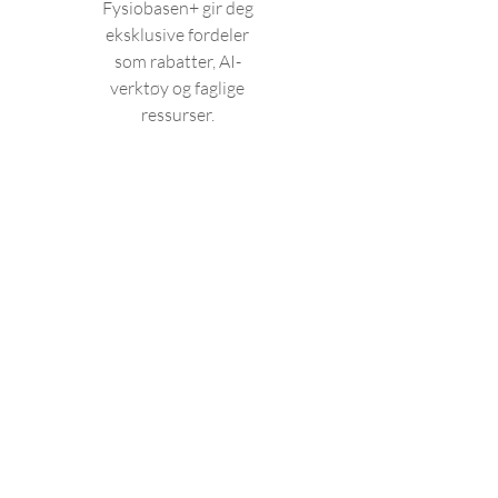
Fysiobasen+ gir deg
eksklusive fordeler
som rabatter, AI-
verktøy og faglige
ressurser.
Medlemskapet hjelper
deg med å effektivisere
arbeidet, holde deg
oppdatert og spare tid
og penger i hverdagen
Gyldig frem til
kansellert
Velg
Tilgang til Fysio-Open