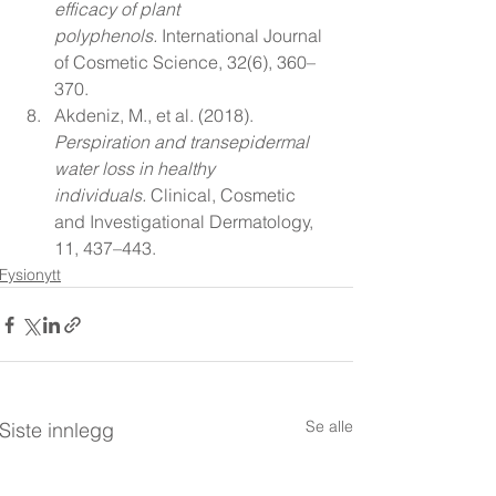
efficacy of plant 
polyphenols.
 International Journal 
of Cosmetic Science, 32(6), 360–
370.
Akdeniz, M., et al. (2018). 
Perspiration and transepidermal 
water loss in healthy 
individuals.
 Clinical, Cosmetic 
and Investigational Dermatology, 
11, 437–443.
Fysionytt
Se alle
Siste innlegg