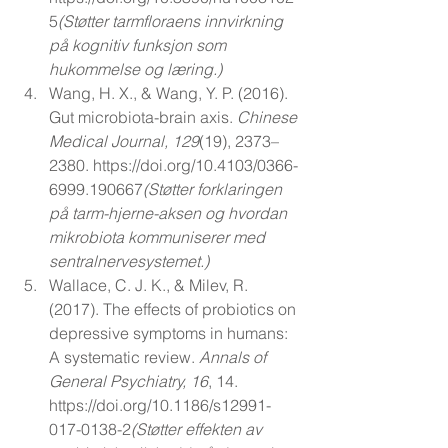
5
(Støtter
 tarmfloraens innvirkning 
på kognitiv funksjon som 
hukommelse og læring.)
Wang, H. X., & Wang, Y. P. (2016). 
Gut microbiota-brain axis. 
Chinese 
Medical Journal, 129
(19), 2373–
2380. 
https://doi.org/10.4103/0366-
6999.190667
(Støtter
 forklaringen 
på tarm-hjerne-aksen og hvordan 
mikrobiota kommuniserer med 
sentralnervesystemet.)
Wallace, C. J. K., & Milev, R. 
(2017). The effects of probiotics on 
depressive symptoms in humans: 
A systematic review. 
Annals of 
General Psychiatry, 16
, 14. 
https://doi.org/10.1186/s12991-
017-0138-2
(Støtter
 effekten av 