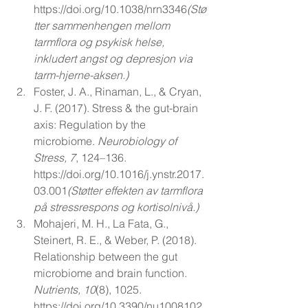
https://doi.org/10.1038/nrn3346
(Stø
tter
 sammenhengen mellom 
tarmflora og psykisk helse, 
inkludert angst og depresjon via 
tarm-hjerne-aksen.)
Foster, J. A., Rinaman, L., & Cryan, 
J. F. (2017). Stress & the gut-brain 
axis: Regulation by the 
microbiome. 
Neurobiology of 
Stress, 7
, 124–136. 
https://doi.org/10.1016/j.ynstr.2017.
03.001
(Støtter
 effekten av tarmflora 
på stressrespons og kortisolnivå.)
Mohajeri, M. H., La Fata, G., 
Steinert, R. E., & Weber, P. (2018). 
Relationship between the gut 
microbiome and brain function. 
Nutrients, 10
(8), 1025. 
https://doi.org/10.3390/nu1008102