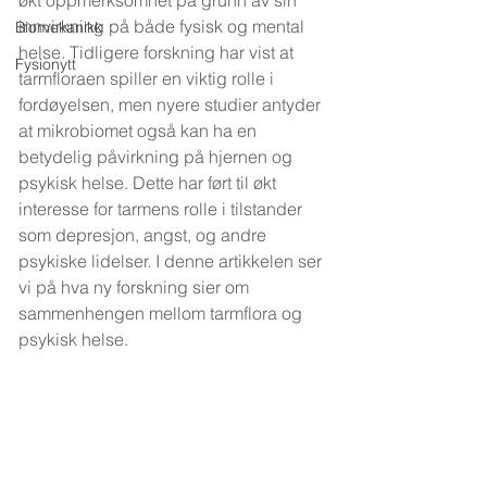
økt oppmerksomhet på grunn av sin 
innvirkning på både fysisk og mental 
Biomekanikk
helse. Tidligere forskning har vist at 
Fysionytt
tarmfloraen spiller en viktig rolle i 
fordøyelsen, men nyere studier antyder 
at mikrobiomet også kan ha en 
betydelig påvirkning på hjernen og 
psykisk helse. Dette har ført til økt 
interesse for tarmens rolle i tilstander 
som depresjon, angst, og andre 
psykiske lidelser. I denne artikkelen ser 
vi på hva ny forskning sier om 
sammenhengen mellom tarmflora og 
psykisk helse.