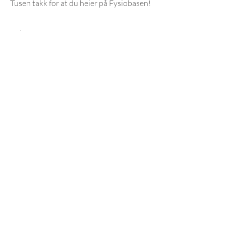
Tusen takk for at du heier på Fysiobasen!
Best verdi
Fysiobasen+
199 kr
kr
199
Hver måned
Fysiobasen+ gir deg
eksklusive fordeler