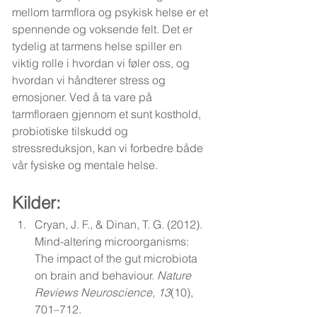
mellom tarmflora og psykisk helse er et 
spennende og voksende felt. Det er 
tydelig at tarmens helse spiller en 
viktig rolle i hvordan vi føler oss, og 
hvordan vi håndterer stress og 
emosjoner. Ved å ta vare på 
tarmfloraen gjennom et sunt kosthold, 
probiotiske tilskudd og 
stressreduksjon, kan vi forbedre både 
vår fysiske og mentale helse.
Kilder: 
Cryan, J. F., & Dinan, T. G. (2012). 
Mind-altering microorganisms: 
The impact of the gut microbiota 
on brain and behaviour. 
Nature 
Reviews Neuroscience, 13
(10), 
701–712. 