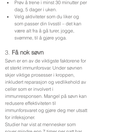
Prøv å trene i minst 30 minutter per 
dag, 5 dager i uken.
Velg aktiviteter som du liker og 
som passer din livsstil – det kan 
være alt fra å gå turer, jogge, 
svømme, til å gjøre yoga.
3. 
Få nok søvn
Søvn er en av de viktigste faktorene for 
et sterkt immunforsvar. Under søvnen 
skjer viktige prosesser i kroppen, 
inkludert reparasjon og vedlikehold av 
celler som er involvert i 
immunresponsen. Mangel på søvn kan 
redusere effektiviteten til 
immunforsvaret og gjøre deg mer utsatt 
for infeksjoner.
Studier har vist at mennesker som 
sover mindre enn 7 timer per natt har 