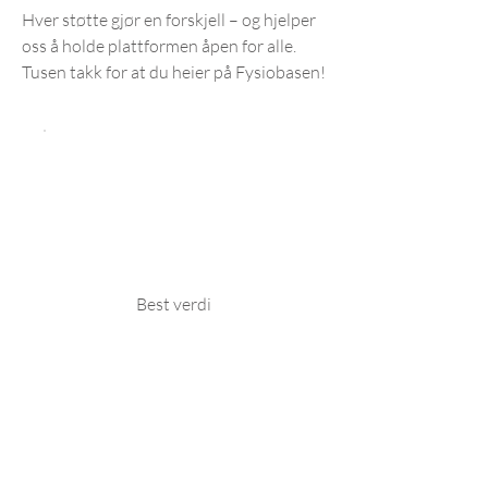
Hver støtte gjør en forskjell – og hjelper
oss å holde plattformen åpen for alle.
Tusen takk for at du heier på Fysiobasen!
Best verdi
Fysiobasen+
199 kr
kr
199
Hver måned