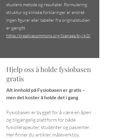
vann?
bruker kliniske te
studiens metode og resultater. Formulering,
ta beslutninger
struktur og kliniske forklaringer er endret.
Ingen figurer eller tabeller fra originalstudien
er gjengitt.
https://creativecommons.org/licenses/by/4.0/
Hjelp oss å holde fysiobasen
gratis
Alt innhold på Fysiobasen er gratis –
men det koster å holde det i gang
Fysiobasen er bygget for å være en åpen
og tilgjengelig plattform for både
fysioterapeuter, studenter og pasienter.
Her finner du artikler, måleverktøy,