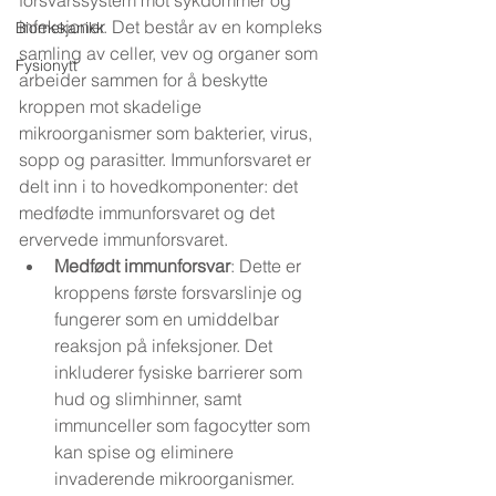
forsvarssystem mot sykdommer og 
infeksjoner. Det består av en kompleks 
Biomekanikk
samling av celler, vev og organer som 
Fysionytt
arbeider sammen for å beskytte 
kroppen mot skadelige 
mikroorganismer som bakterier, virus, 
sopp og parasitter. Immunforsvaret er 
delt inn i to hovedkomponenter: det 
medfødte immunforsvaret og det 
ervervede immunforsvaret.
Medfødt immunforsvar
: Dette er 
kroppens første forsvarslinje og 
fungerer som en umiddelbar 
reaksjon på infeksjoner. Det 
inkluderer fysiske barrierer som 
hud og slimhinner, samt 
immunceller som fagocytter som 
kan spise og eliminere 
invaderende mikroorganismer.