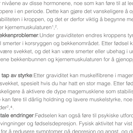
 nivåene av disse hormonene, noe som kan føre til at l
appere i en periode. Dette kan gjøre det vanskeligere å 
biliteten i kroppen, og det er derfor viktig å begynne m
rer kjernemuskulaturen¹,².
bekkenproblemer
:Under graviditeten endres kroppens t
til smerter i korsryggen og bekkenområdet. Etter fødsel 
re svekket, og det kan være smerter eller ubehag i und
 trene bekkenbunnen og kjernemuskulaturen for å gjenoppre
tap av styrke
:Etter graviditet kan muskelfibrene i mage
 svekket, spesielt hvis du har hatt en stor mage. Etter fø
keligere å aktivere de dype magemusklene som stabilis
 kan føre til dårlig holdning og lavere muskelstyrke, no
der²,⁴.
tale endringer
:Fødselen kan også føre til psykiske utfor
svingninger og fødselsdepresjon. Fysisk aktivitet har vis
e for å redusere symptomer på depresjon og angst, og d