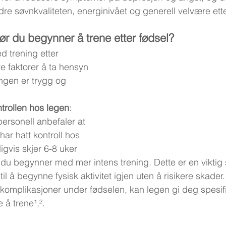
edre søvnkvaliteten, energinivået og generell velvære ette
før du begynner å trene etter fødsel?
 trening etter 
ere faktorer å ta hensyn 
ningen er trygg og 
ontrollen hos legen
:
personell anbefaler at 
 har hatt kontroll hos 
igvis skjer 6-8 uker 
r du begynner med mer intens trening. Dette er en viktig s
 til å begynne fysisk aktivitet igjen uten å risikere skade
er komplikasjoner under fødselen, kan legen gi deg spesi
å trene¹,².