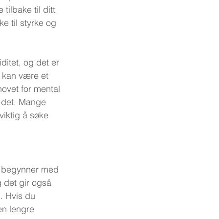
ilbake til ditt 
ke til styrke og 
itet, og det er 
t kan være et 
ovet for mental 
er det. Mange 
viktig å søke 
de begynner med 
g det gir også 
. Hvis du 
en lengre 