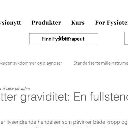
ysionytt
Produkter
Kurs
For Fysiot
Mer
Finn Fysioterapeut
Skader, sykdommer og diagnoser
Standariserte måleinstrum
Fysionytt
or å søke på siden
tter graviditet: En fullsten
l er livsendrende hendelser som påvirker både kropp og s