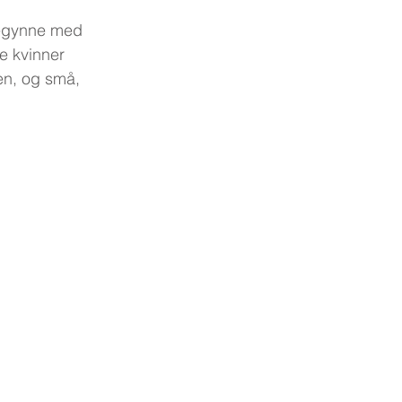
begynne med 
e kvinner 
en, og små, 