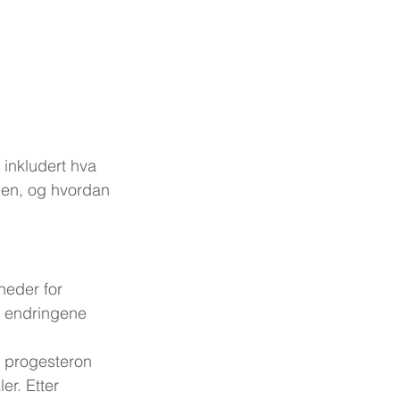
 inkludert hva 
len, og hvordan 
neder for 
e endringene 
 progesteron 
r. Etter 