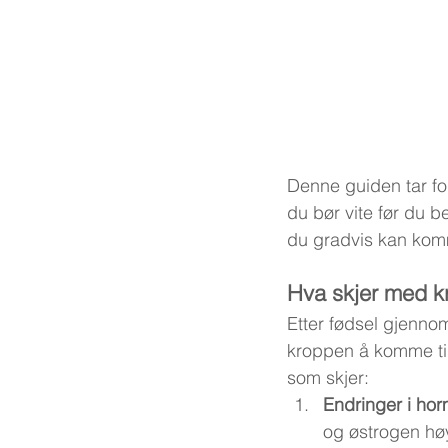
Denne guiden tar for
du bør vite før du 
du gradvis kan kom
Hva skjer med kr
Etter fødsel gjenno
kroppen å komme tilb
som skjer:
Endringer i ho
og østrogen hø