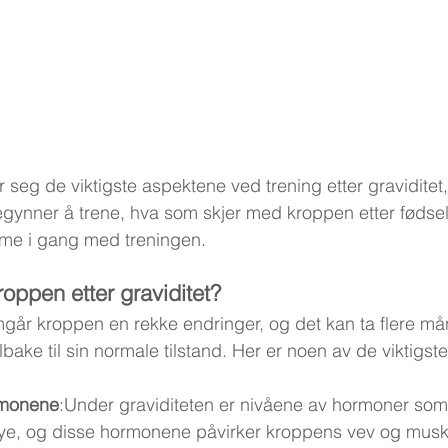
 seg de viktigste aspektene ved trening etter graviditet,
begynner å trene, hva som skjer med kroppen etter fødse
me i gang med treningen.
oppen etter graviditet?
mgår kroppen en rekke endringer, og det kan ta flere må
ake til sin normale tilstand. Her er noen av de viktigst
rmonene
:Under graviditeten er nivåene av hormoner som
ye, og disse hormonene påvirker kroppens vev og muskle