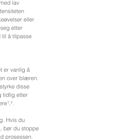
 med lav 
ntensiteten 
eøvelser eller 
 seg etter 
il å tilpasse 
 
 er vanlig å 
len over blæren. 
styrke disse 
idlig etter 
re¹,⁷.
g. Hvis du 
, bør du stoppe 
ed prosessen. 