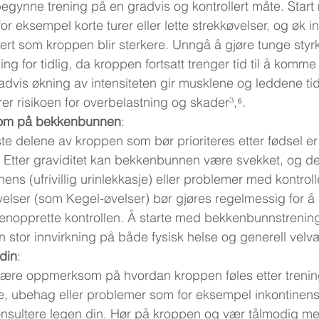
 begynne trening på en gradvis og kontrollert måte. Start
for eksempel korte turer eller lette strekkøvelser, og øk i
vert som kroppen blir sterkere. Unngå å gjøre tunge styrk
ing for tidlig, da kroppen fortsatt trenger tid til å komme
advis økning av intensiteten gir musklene og leddene tid t
er risikoen for overbelastning og skader³,⁶.
om på bekkenbunnen
:
ste delene av kroppen som bør prioriteres etter fødsel er
tter graviditet kan bekkenbunnen være svekket, og det
ens (ufrivillig urinlekkasje) eller problemer med kontrol
ser (som Kegel-øvelser) bør gjøres regelmessig for å 
nopprette kontrollen. Å starte med bekkenbunnstrening t
n stor innvirkning på både fysisk helse og generell velvæ
 din
:
 være oppmerksom på hvordan kroppen føles etter trenin
e, ubehag eller problemer som for eksempel inkontinens
onsultere legen din. Hør på kroppen og vær tålmodig m