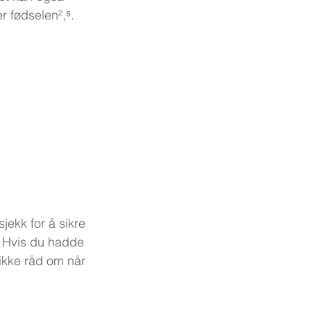
r fødselen²,⁵.
jekk for å sikre 
r. Hvis du hadde 
fikke råd om når 