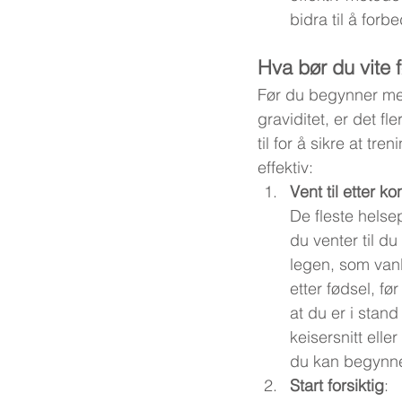
bidra til å forb
Hva bør du vite 
Før du begynner med
graviditet, er det fl
til for å sikre at tre
effektiv:
Vent til etter k
De fleste helse
du venter til du
legen, som vanl
etter fødsel, fø
at du er i stand
keisersnitt ell
du kan begynne 
Start forsiktig
: