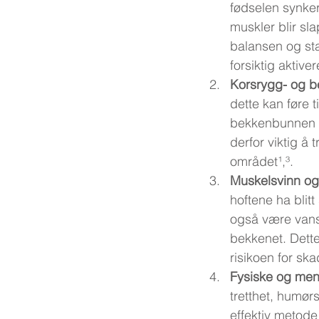
fødselen synker
muskler blir sl
balansen og sta
forsiktig aktive
Korsrygg- og 
dette kan føre 
bekkenbunnen væ
derfor viktig å
området¹,³.
Muskelsvinn og 
hoftene ha blitt
også være vans
bekkenet. Dette
risikoen for ska
Fysiske og men
tretthet, humør
effektiv metod