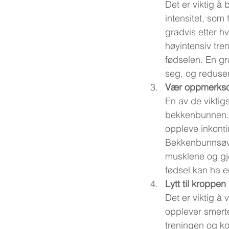
Det er viktig å
intensitet, som 
gradvis etter h
høyintensiv tren
fødselen. En gr
seg, og reduser
Vær oppmerks
En av de viktig
bekkenbunnen. E
oppleve inkontin
Bekkenbunnsøvel
musklene og gje
fødsel kan ha e
Lytt til kroppen
Det er viktig å
opplever smert
treningen og k