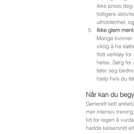
Ikke press deg s
tidligere aktivi
utholdenhet, og 
Ikke glem ment
Mange kvinner o
viktig å ha støt
flott verktøy 
helse. Sørg for 
føler seg bedre
hjelp hvis du fø
Når kan du begyn
Generelt sett anbefa
mer intensiv trening
tid for legen å vurd
hadde keisersnitt el