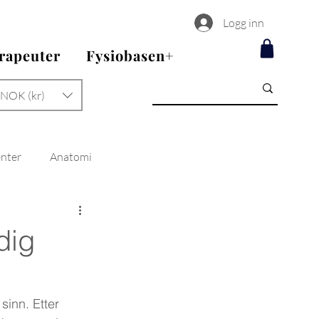
Logg inn
erapeuter
Fysiobasen+
NOK (kr)
enter
Anatomi
dig
inn. Etter 