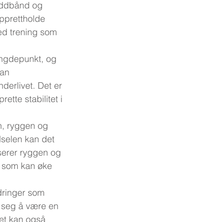
eddbånd og 
opprettholde 
ed trening som 
yngdepunkt, og 
kan 
erlivet. Det er 
tte stabilitet i 
n, ryggen og 
dselen kan det 
erer ryggen og 
e som kan øke 
dringer som 
t seg å være en 
et kan også 