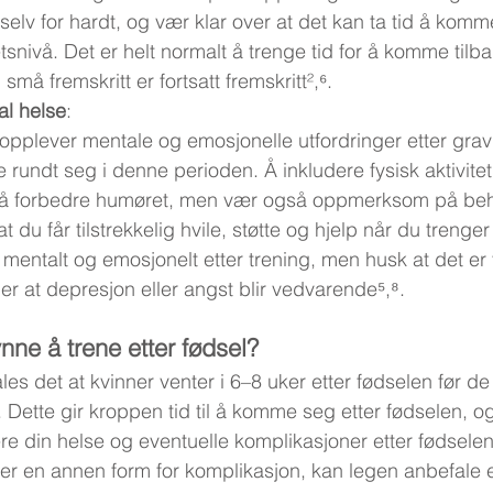
elv for hardt, og vær klar over at det kan ta tid å komme t
tetsnivå. Det er helt normalt å trenge tid for å komme tilba
små fremskritt er fortsatt fremskritt²,⁶.
al helse
:
pplever mentale og emosjonelle utfordringer etter gravid
te rundt seg i denne perioden. Å inkludere fysisk aktivite
for å forbedre humøret, men vær også oppmerksom på beh
at du får tilstrekkelig hvile, støtte og hjelp når du treng
 mentalt og emosjonelt etter trening, men husk at det er 
ler at depresjon eller angst blir vedvarende⁵,⁸.
ne å trene etter fødsel?
les det at kvinner venter i 6–8 uker etter fødselen før 
. Dette gir kroppen tid til å komme seg etter fødselen, o
ere din helse og eventuelle komplikasjoner etter fødselen
ler en annen form for komplikasjon, kan legen anbefale 