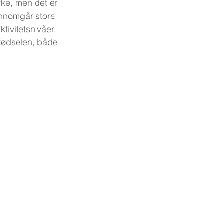
rke, men det er 
ennomgår store 
tivitetsnivåer. 
 fødselen, både 