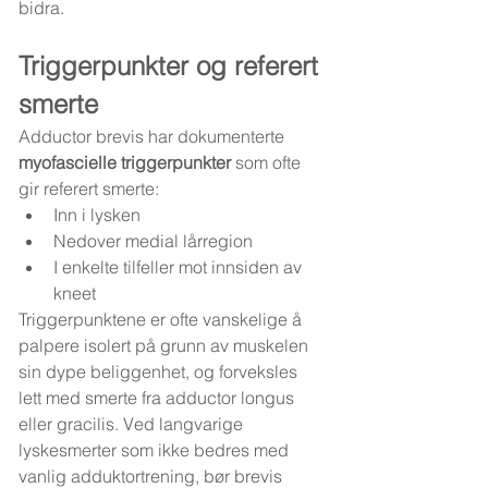
bidra.
Triggerpunkter og referert 
smerte
Adductor brevis har dokumenterte 
myofascielle triggerpunkter
 som ofte 
gir referert smerte:
Inn i lysken
Nedover medial lårregion
I enkelte tilfeller mot innsiden av 
kneet
Triggerpunktene er ofte vanskelige å 
palpere isolert på grunn av muskelen 
sin dype beliggenhet, og forveksles 
lett med smerte fra adductor longus 
eller gracilis. Ved langvarige 
lyskesmerter som ikke bedres med 
vanlig adduktortrening, bør brevis 