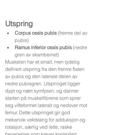
Utspring
Corpus ossis pubis
 (fremre del av 
pubis)
Ramus inferior ossis pubis
 (nedre 
gren av skambeinet)
Muskelen har et smalt, men tydelig 
definert utspring fra den fremre flaten 
av pubis og den laterale delen av 
nedre pubisgren. Utspringet ligger 
dypt og nært symfysen, og danner 
starten på muskelfibrene som sprer 
seg vifteformet lateralt og nedover mot 
femur. Dette utspringet gir god 
mekanisk vektstang for adduksjon og 
rotasjon, særlig ved lette, raske 
bevegelser som krever kontrollert 