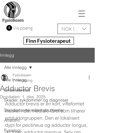
Vis poeng
NOK (kr)
Finn Fysioterapeut
Innlegg
Alle Innlegg
Fysiobasen
Alle Innlegg
7 min lesing
Adductor Brevis
Undersøkelse
Oppdatert:
1. des. 2025
Skader, sykdommer og diagnoser
Adductor brevis er en kort, vifteformet 
Standariserte måleinstrumenter
muskel i det mediale låret som tilhører 
adduktorgruppen. Den er lokalisert 
Anatomi
dypt for pectineus og adductor longus, 
Fysiologi
og foran adductor magnus. Selv om 