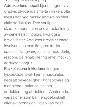
Adduktortendinopati
 kjennetegnes av 
gradvis utviklende smerte i lysken, ofte 
mest uttalt ved passiv abduksjon eller 
aktiv adduksjon. Den vanligste 
skadekomponenten er overbelastning 
av senefestet til pubis, hvor også 
brevis fester. Adductor brevis er oftere 
involvert enn man tidligere trodde, 
spesielt i langvarige tilfeller med dårlig 
respons på rehabilitering rettet mot kun 
adductor longus.
Risikofaktorer inkluderer
 tidligere 
lyskeskade, svak kjernemuskulatur, 
nedsatt bevegelighet i hoftebøyere og 
manglende balanse mellom 
adduktorer og abduktorer. Anatomiske 
variasjoner som beinlengdeforskjell 
eller økt pronasjon i foten kan også 