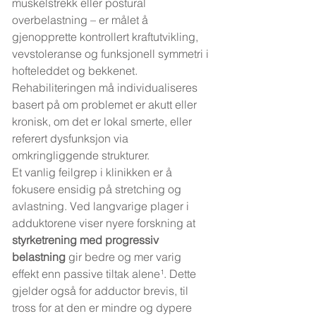
muskelstrekk eller postural 
overbelastning – er målet å 
gjenopprette kontrollert kraftutvikling, 
vevstoleranse og funksjonell symmetri i 
hofteleddet og bekkenet. 
Rehabiliteringen må individualiseres 
basert på om problemet er akutt eller 
kronisk, om det er lokal smerte, eller 
referert dysfunksjon via 
omkringliggende strukturer.
Et vanlig feilgrep i klinikken er å 
fokusere ensidig på stretching og 
avlastning. Ved langvarige plager i 
adduktorene viser nyere forskning at 
styrketrening med progressiv 
belastning
 gir bedre og mer varig 
effekt enn passive tiltak alene¹. Dette 
gjelder også for adductor brevis, til 
tross for at den er mindre og dypere 