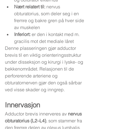
Nært relatert til:
 nervus 
obturatorius, som deler seg i en 
fremre og bakre gren på hver side 
av muskelen
Inferiort:
 er den i kontakt med m. 
gracilis mot det mediale låret
Denne plasseringen gjør adductor 
brevis til en viktig orienteringsstruktur 
under disseksjon og kirurgi i lyske- og 
bekkenområdet. Relasjonen til de 
perforerende arteriene og 
obturatornerven gjør den også sårbar 
ved visse skader og inngrep.
Innervasjon
Adductor brevis innerveres av 
nervus 
obturatorius (L2–L4)
, som stammer fra 
den fremre delen av plexus lumbalis. 