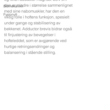
den er mindre i størrelse sammenlignet 
Biomekanikk
med sine nabomuskler, har den en 
Fysionytt
viktig rolle i hoftens funksjon, spesielt 
under gange og stabilisering av 
bekkenet. Adductor brevis bidrar også 
til finjustering av bevegelser i 
hofteleddet, som er avgjørende ved 
hurtige retningsendringer og 
balansering i stående stilling.