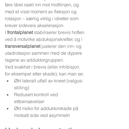
føre låret raskt inn mot midtlinjen, og 
med et visst moment av fleksjon og 
rotasjon – særlig viktig i idretter som 
krever sideveis akselerasjon.
I 
frontalplanet
 stabiliserer brevis hoften 
ved å motvirke abduksjonskrefter, og i 
transversalplanet
 justerer den inn- og 
utadrotasjon sammen med de dypere 
lagene av adduktorgruppen.
Ved svakhet i brevis (eller inhibisjon, 
for eksempel etter skade), kan man se:
Økt lateralt utfall av kneet (valgus-
stilling)
Redusert kontroll ved 
ettbensøvelser
Økt risiko for adduktorskade på 
motsatt side ved asymmetri