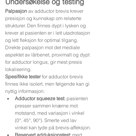
Undersøkelse og testing
Palpasjon
 av adductor brevis krever 
presisjon og kunnskap om relaterte 
strukturer. Den finnes dypt i lysken og 
krever at pasienten er i lett utadrotasjon 
og lett fleksjon for optimal tilgang. 
Direkte palpasjon mot det mediale 
aspektet av lårbenet, proximalt og dypt 
for adductor longus, gir mest presis 
lokalisering.
Spesifikke tester
 for adductor brevis 
finnes ikke isolert, men følgende kan gi 
nyttig informasjon:
Adductor squeeze test:
 pasienten 
presser sammen knærne mot 
motstand, med variasjon i vinkel 
(0°, 45°, 90°). Smerte ved lav 
vinkel kan tyde på brevis-affeksjon.
Reservert adduksjonstest:
 med 