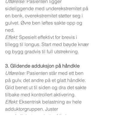
Utførelse:
 Pasienten ligger 
sideliggende med underekstremitet på 
en benk, overekstremitet støtter seg i 
gulvet. Øvre ben løftes sakte opp og 
ned.
Effekt:
 Spesielt effektivt for brevis i 
tillegg til longus. Start med bøyde knær 
og bygg gradvis til full utstrekning.
3. Glidende adduksjon på håndkle
Utførelse:
 Pasienten står med ett ben 
på gulv, det andre på et glatt håndkle. 
Glid benet ut til siden og dra det sakte 
tilbake med kontrollert aktivering.
Effekt:
 Eksentrisk belastning av hele 
adduktorgruppen. Juster 
vanskelighetsgrad etter friksjon og 
tempo.