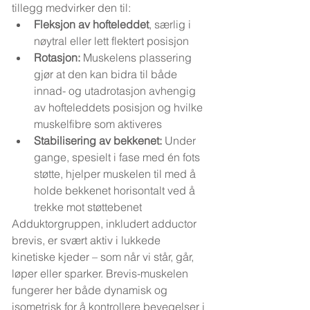
tillegg medvirker den til:
Fleksjon av hofteleddet
, særlig i 
nøytral eller lett flektert posisjon
Rotasjon:
 Muskelens plassering 
gjør at den kan bidra til både 
innad- og utadrotasjon avhengig 
av hofteleddets posisjon og hvilke 
muskelfibre som aktiveres
Stabilisering av bekkenet:
 Under 
gange, spesielt i fase med én fots 
støtte, hjelper muskelen til med å 
holde bekkenet horisontalt ved å 
trekke mot støttebenet
Adduktorgruppen, inkludert adductor 
brevis, er svært aktiv i lukkede 
kinetiske kjeder – som når vi står, går, 
løper eller sparker. Brevis-muskelen 
fungerer her både dynamisk og 
isometrisk for å kontrollere bevegelser i 