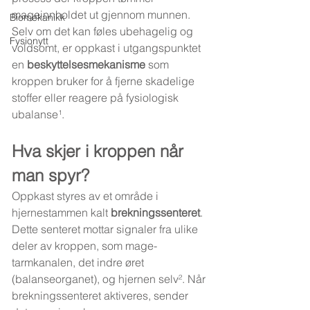
mageinnholdet ut gjennom munnen. 
Biomekanikk
Selv om det kan føles ubehagelig og 
Fysionytt
voldsomt, er oppkast i utgangspunktet 
en 
beskyttelsesmekanisme
 som 
kroppen bruker for å fjerne skadelige 
stoffer eller reagere på fysiologisk 
ubalanse¹.
Hva skjer i kroppen når 
man spyr?
Oppkast styres av et område i 
hjernestammen kalt 
brekningssenteret
. 
Dette senteret mottar signaler fra ulike 
deler av kroppen, som mage-
tarmkanalen, det indre øret 
(balanseorganet), og hjernen selv². Når 
brekningssenteret aktiveres, sender 