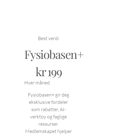
Best verdi
Fysiobasen+
199 kr
kr
199
Hver måned
Fysiobasen+ gir deg
eksklusive fordeler
som rabatter, AI-
verktøy og faglige
ressurser.
Medlemskapet hjelper