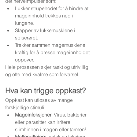
det nerveimpulser som:
Lukker strupehodet for å hindre at 
mageinnhold trekkes ned i 
lungene.
Slapper av lukkemusklene i 
spiserøret.
Trekker sammen magemusklene 
kraftig for å presse mageinnholdet 
oppover.
Hele prosessen skjer raskt og ufrivillig, 
og ofte med kvalme som forvarsel.
Hva kan trigge oppkast?
Oppkast kan utløses av mange 
forskjellige stimuli:
Mageinfeksjoner
: Virus, bakterier 
eller parasitter kan irritere 
slimhinnen i magen eller tarmen³.
Matforgiftning
: Inntak av toksiner 