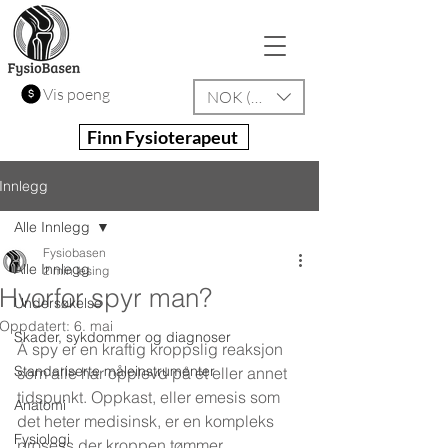
Vis poeng
NOK (kr)
Finn Fysioterapeut
Innlegg
Alle Innlegg
Fysiobasen
Alle Innlegg
2 min lesing
Hvorfor spyr man?
Undersøkelse
Oppdatert:
6. mai
Skader, sykdommer og diagnoser
Å spy er en kraftig kroppslig reaksjon 
Standariserte måleinstrumenter
som alle har opplevd på et eller annet 
tidspunkt. Oppkast, eller emesis som 
Anatomi
det heter medisinsk, er en kompleks 
Fysiologi
prosess der kroppen tømmer 