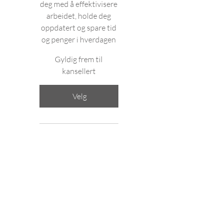
deg med å effektivisere
arbeidet, holde deg
oppdatert og spare tid
og penger i hverdagen
Gyldig frem til
kansellert
Velg
Tilgang til Fysio-Open
Fysionytt+