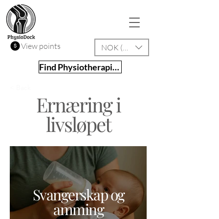
View points
NOK (kr)
Find Physiotherapist
< Back
Ernæring i
livsløpet
Svangerskap og
amming