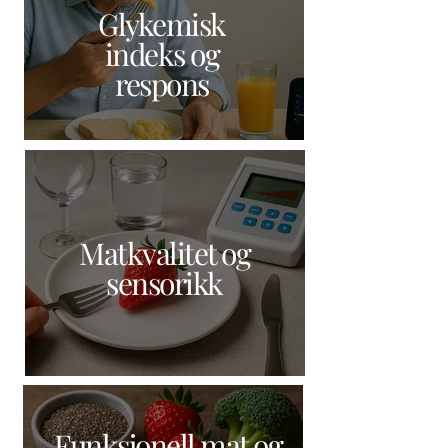
Glykemisk
indeks og
respons
Matkvalitet og
sensorikk
Funksjonell mat og