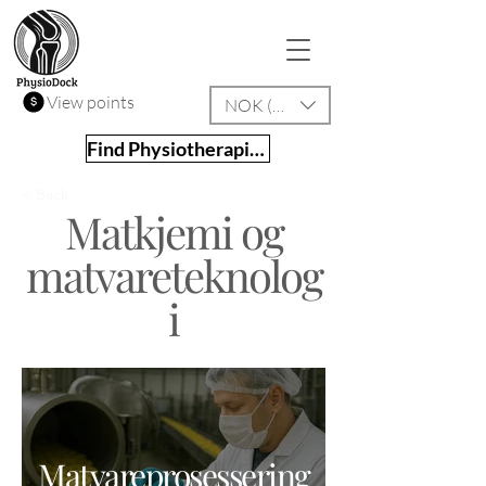
View points
NOK (kr)
Find Physiotherapist
< Back
Matkjemi og
matvareteknolog
i
Matvareprosessering