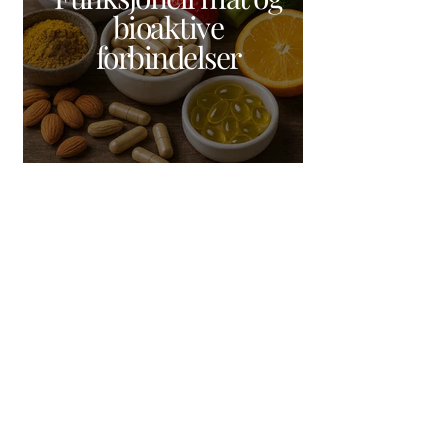
bioaktive
forbindelser