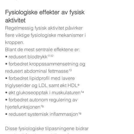
Fysiologiske effekter av fysisk 
aktivitet
Regelmessig fysisk aktivitet påvirker 
flere viktige fysiologiske mekanismer i 
kroppen.
Blant de mest sentrale effektene er:
• redusert blodtrykk¹¹¹²
• forbedret kroppssammensetning og 
redusert abdominal fettmasse¹³
• forbedret lipidprofil med lavere 
triglyserider og LDL samt økt HDL⁹
• økt glukoseopptak i muskulaturen¹⁴
• forbedret autonom regulering av 
hjertefunksjonen¹⁵
• redusert systemisk inflammasjon¹⁶
Disse fysiologiske tilpasningene bidrar 