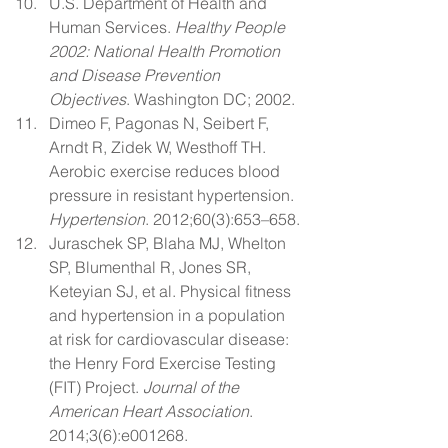
U.S. Department of Health and 
Human Services. 
Healthy People 
2002: National Health Promotion 
and Disease Prevention 
Objectives
. Washington DC; 2002.
Dimeo F, Pagonas N, Seibert F, 
Arndt R, Zidek W, Westhoff TH. 
Aerobic exercise reduces blood 
pressure in resistant hypertension. 
Hypertension
. 2012;60(3):653–658.
Juraschek SP, Blaha MJ, Whelton 
SP, Blumenthal R, Jones SR, 
Keteyian SJ, et al. Physical fitness 
and hypertension in a population 
at risk for cardiovascular disease: 
the Henry Ford Exercise Testing 
(FIT) Project. 
Journal of the 
American Heart Association
. 
2014;3(6):e001268.