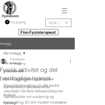
Vis poeng
NOK (kr)
Finn Fysioterapeut
Innlegg
Alle Innlegg
Fysiobasen
Alle Innlegg
6 min lesing
Fysisk aktivitet og det
Undersøkelse
tverrfaglige teamet
Skader, sykdommer og diagnoser
Pasientbehandling gir ofte bedre 
Standariserte måleinstrumenter
resultater når flere helseprofesjoner 
Anatomi
samarbeider om vurdering og 
behandling. En slik modell innebærer 
Fysiologi