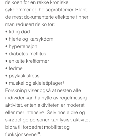
risikoen for en rekke kroniske 
sykdommer og helseproblemer. Blant 
de mest dokumenterte effektene finner 
man redusert risiko for:
• tidlig død
• hjerte og karsykdom
• hypertensjon
• diabetes mellitus
• enkelte kreftformer
• fedme
• psykisk stress
• muskel og skjelettplager⁸
Forskning viser også at nesten alle 
individer kan ha nytte av regelmessig 
aktivitet, enten aktiviteten er moderat 
eller mer intensiv⁹. Selv hos eldre og 
skrøpelige personer kan fysisk aktivitet 
bidra til forbedret mobilitet og 
funksjonsevne¹⁰.