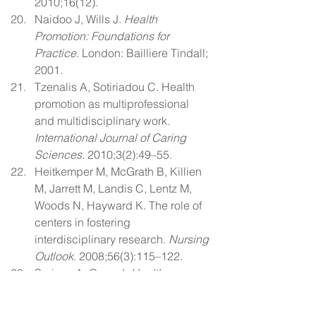
2010;16(12).
Naidoo J, Wills J. 
Health 
Promotion: Foundations for 
Practice
. London: Bailliere Tindall; 
2001.
Tzenalis A, Sotiriadou C. Health 
promotion as multiprofessional 
and multidisciplinary work. 
International Journal of Caring 
Sciences
. 2010;3(2):49–55.
Heitkemper M, McGrath B, Killien 
M, Jarrett M, Landis C, Lentz M, 
Woods N, Hayward K. The role of 
centers in fostering 
interdisciplinary research. 
Nursing 
Outlook
. 2008;56(3):115–122.
Scriven A, Orme J. 
Health 
Promotion Professional 
Perspectives
. London: Macmillan / 