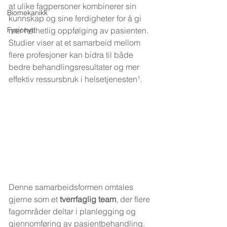
at ulike fagpersoner kombinerer sin 
Biomekanikk
kunnskap og sine ferdigheter for å gi 
Fysionytt
mer helhetlig oppfølging av pasienten. 
Studier viser at et samarbeid mellom 
flere profesjoner kan bidra til både 
bedre behandlingsresultater og mer 
effektiv ressursbruk i helsetjenesten¹.
Denne samarbeidsformen omtales 
gjerne som et 
tverrfaglig team
, der flere 
fagområder deltar i planlegging og 
gjennomføring av pasientbehandling. 