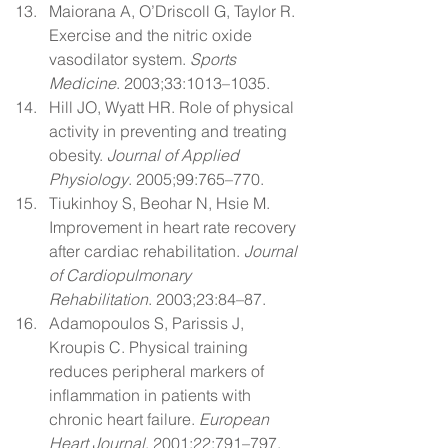
Maiorana A, O’Driscoll G, Taylor R. 
Exercise and the nitric oxide 
vasodilator system. 
Sports 
Medicine
. 2003;33:1013–1035.
Hill JO, Wyatt HR. Role of physical 
activity in preventing and treating 
obesity. 
Journal of Applied 
Physiology
. 2005;99:765–770.
Tiukinhoy S, Beohar N, Hsie M. 
Improvement in heart rate recovery 
after cardiac rehabilitation. 
Journal 
of Cardiopulmonary 
Rehabilitation
. 2003;23:84–87.
Adamopoulos S, Parissis J, 
Kroupis C. Physical training 
reduces peripheral markers of 
inflammation in patients with 
chronic heart failure. 
European 
Heart Journal
. 2001;22:791–797.