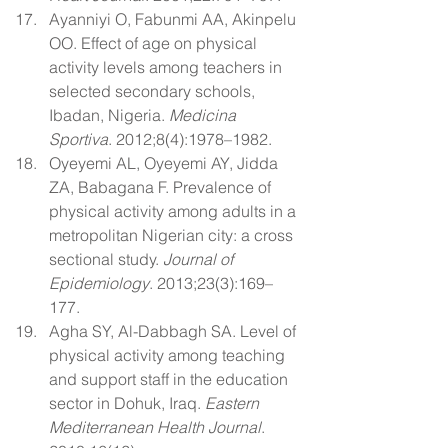
Ayanniyi O, Fabunmi AA, Akinpelu 
OO. Effect of age on physical 
activity levels among teachers in 
selected secondary schools, 
Ibadan, Nigeria. 
Medicina 
Sportiva
. 2012;8(4):1978–1982.
Oyeyemi AL, Oyeyemi AY, Jidda 
ZA, Babagana F. Prevalence of 
physical activity among adults in a 
metropolitan Nigerian city: a cross 
sectional study. 
Journal of 
Epidemiology
. 2013;23(3):169–
177.
Agha SY, Al-Dabbagh SA. Level of 
physical activity among teaching 
and support staff in the education 
sector in Dohuk, Iraq. 
Eastern 
Mediterranean Health Journal
. 