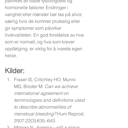
påvirkes av både fysiologiske og 
hormonelle faktorer. Endringer i 
varighet eller mønster bør tas på alvor, 
særlig hvis de kommer plutselig eller 
gir symptomer som påvirker 
livskvaliteten. En god forståelse av hva 
som er normalt, og hva som krever 
oppfølging, er viktig for å ivareta egen 
helse.
Kilder: 
Fraser IS, Critchley HO, Munro 
MG, Broder M. 
Can we achieve 
international agreement on 
terminologies and definitions used 
to describe abnormalities of 
menstrual bleeding?
 Hum Reprod. 
2007;22(3):635–643.
Milman N. 
Anemia—still a major 