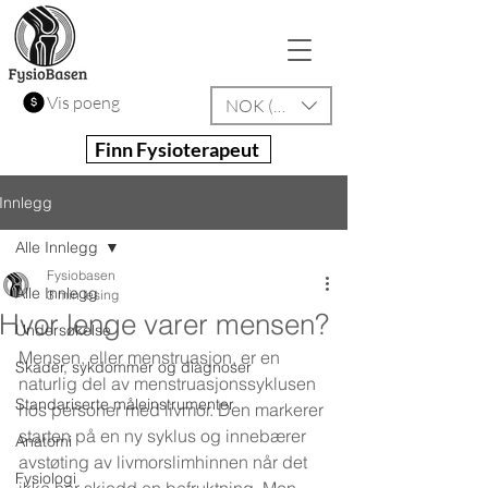
Vis poeng
NOK (kr)
Finn Fysioterapeut
Innlegg
Alle Innlegg
Fysiobasen
Alle Innlegg
3 min lesing
Hvor lenge varer mensen?
Undersøkelse
Mensen, eller menstruasjon, er en 
Skader, sykdommer og diagnoser
naturlig del av menstruasjonssyklusen 
Standariserte måleinstrumenter
hos personer med livmor. Den markerer 
starten på en ny syklus og innebærer 
Anatomi
avstøting av livmorslimhinnen når det 
Fysiologi