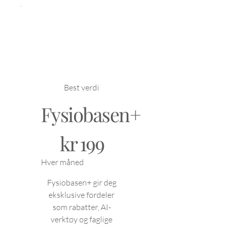
Best verdi
Fysiobasen+
199 kr
kr
199
Hver måned
Fysiobasen+ gir deg
eksklusive fordeler
som rabatter, AI-
verktøy og faglige