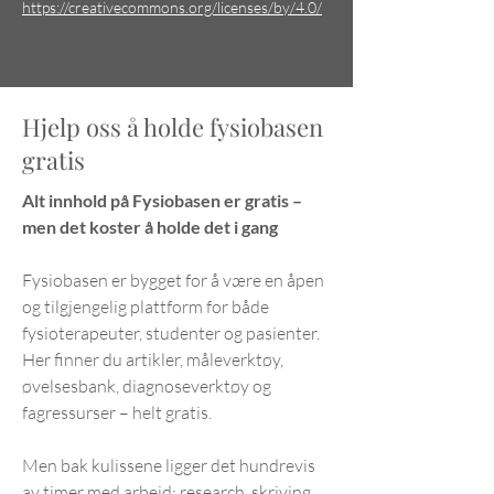
https://creativecommons.org/licenses/by/4.0/
Hjelp oss å holde fysiobasen
gratis
Alt innhold på Fysiobasen er gratis –
men det koster å holde det i gang
Fysiobasen er bygget for å være en åpen
og tilgjengelig plattform for både
fysioterapeuter, studenter og pasienter.
Her finner du artikler, måleverktøy,
øvelsesbank, diagnoseverktøy og
fagressurser – helt gratis.
Men bak kulissene ligger det hundrevis
av timer med arbeid: research, skriving,