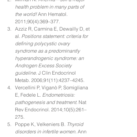
health problem in many parts of 
the world!
 Ann Hematol. 
2011;90(4):369–377.
Azziz R, Carmina E, Dewailly D, et 
al. 
Positions statement: criteria for 
defining polycystic ovary 
syndrome as a predominantly 
hyperandrogenic syndrome: an 
Androgen Excess Society 
guideline.
 J Clin Endocrinol 
Metab. 2006;91(11):4237–4245.
Vercellini P, Viganò P, Somigliana 
E, Fedele L. 
Endometriosis: 
pathogenesis and treatment.
 Nat 
Rev Endocrinol. 2014;10(5):261–
275.
Poppe K, Velkeniers B. 
Thyroid 
disorders in infertile women.
 Ann 