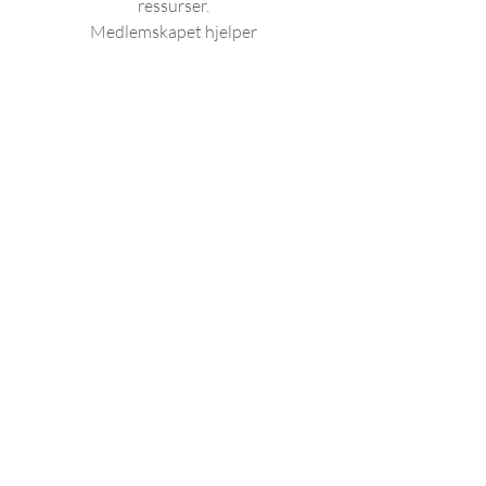
ressurser.
Medlemskapet hjelper
deg med å effektivisere
arbeidet, holde deg
oppdatert og spare tid
og penger i hverdagen
Gyldig frem til
kansellert
Velg
Tilgang til Fysio-Open
Fysionytt+