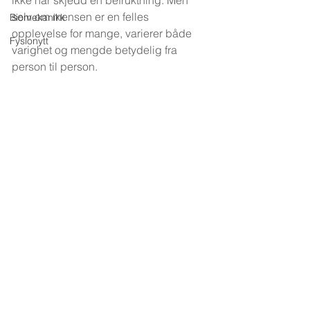
ikke har skjedd en befruktning. Men 
selv om mensen er en felles 
Biomekanikk
opplevelse for mange, varierer både 
Fysionytt
varighet og mengde betydelig fra 
person til person.