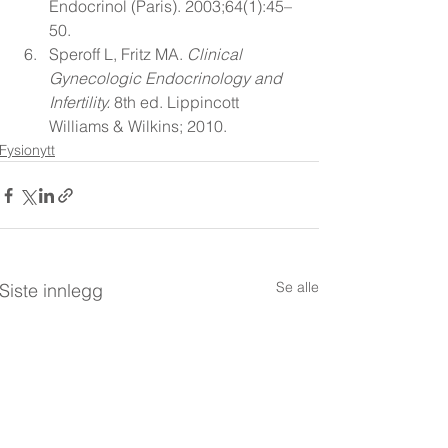
Endocrinol (Paris). 2003;64(1):45–
50.
Speroff L, Fritz MA. 
Clinical 
Gynecologic Endocrinology and 
Infertility.
 8th ed. Lippincott 
Williams & Wilkins; 2010.
Fysionytt
Se alle
Siste innlegg