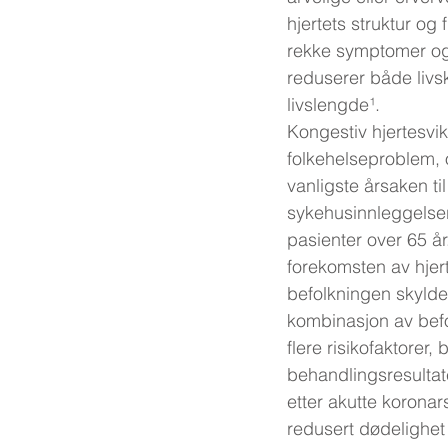
hjertets struktur og 
rekke symptomer og
reduserer både livsk
livslengde¹.
Kongestiv hjertesvik
folkehelseproblem, 
vanligste årsaken til
sykehusinnleggelser
pasienter over 65 å
forekomsten av hjert
befolkningen skylde
kombinasjon av befo
flere risikofaktorer, 
behandlingsresultat
etter akutte korona
redusert dødelighet 