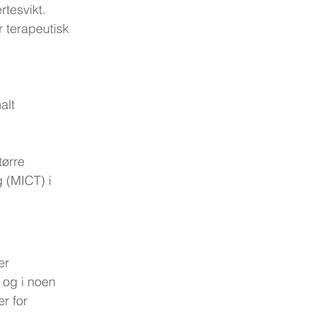
tesvikt. 
 terapeutisk 
alt 
tørre 
 (MICT) i 
er 
 og i noen 
r for 