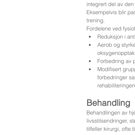
integrert del av de
Eksempelvis blir pa
trening.
Fordelene ved fysiot
Reduksjon i antal
Aerob og styrke
oksygenopptak 
Forbedring av p
Modifisert grupp
forbedringer sa
rehabiliteringe
Behandling
Behandlingen av hjer
livsstilsendringer, 
tilfeller kirurgi, of