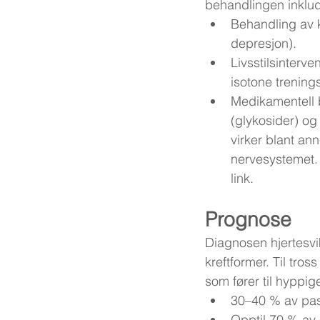
behandlingen inklud
Behandling av k
depresjon).
Livsstilsinterv
isotone trening
Medikamentell 
(glykosider) og 
virker blant an
nervesystemet. 
link.
Prognose
Diagnosen hjertesvi
kreftformer. Til tros
som fører til hyppig
30–40 % av pasi
Opptil 70 % av 