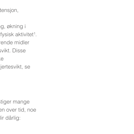
tensjon, 
g, økning i 
sisk aktivitet¹.
rende midler 
vikt. Disse 
ke 
rtesvikt, se 
stiger mange 
en over tid, noe 
r dårlig: