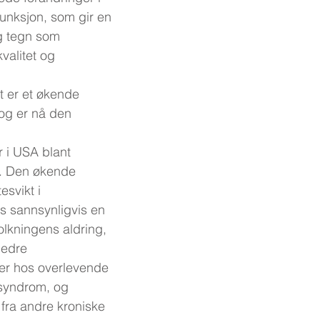
funksjon, som gir en 
 tegn som 
valitet og 
t er et økende 
og er nå den 
 
 i USA blant 
r. Den økende 
esvikt i 
s sannsynligvis en 
lkningens aldring, 
bedre 
er hos overlevende 
rsyndrom, og 
fra andre kroniske 