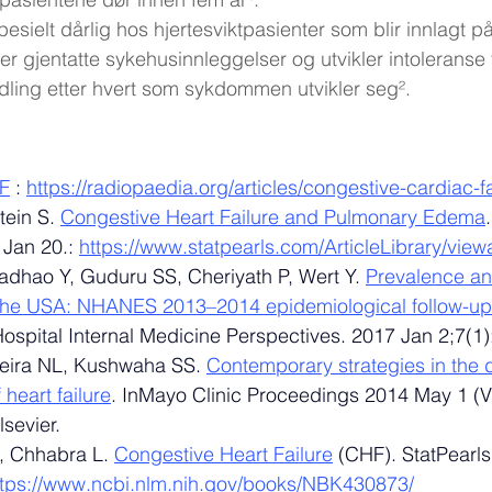
esielt dårlig hos hjertesviktpasienter som blir innlagt p
er gjentatte sykehusinnleggelser og utvikler intoleranse 
ling etter hvert som sykdommen utvikler seg².
F
 : 
https://radiopaedia.org/articles/congestive-cardiac-
ein S. 
Congestive Heart Failure and Pulmonary Edema
 Jan 20.: 
https://www.statpearls.com/ArticleLibrary/view
dhao Y, Guduru SS, Cheriyath P, Wert Y. 
Prevalence and
in the USA: NHANES 2013–2014 epidemiological follow-up
spital Internal Medicine Perspectives. 2017 Jan 2;7(1)
eira NL, Kushwaha SS. 
Contemporary strategies in the 
heart failure
. InMayo Clinic Proceedings 2014 May 1 (Vo
lsevier.
D, Chhabra L. 
Congestive Heart Failure
 (CHF). StatPearls 
ttps://www.ncbi.nlm.nih.gov/books/NBK430873/