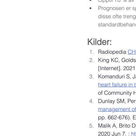
Prognosen er sp
disse ofte treng
standardbehand
Kilder: 
Radiopedia 
CH
King KC, Goldst
[Internet]. 2021
Komanduri S, Ja
heart failure 
of Community Ho
Dunlay SM, Per
management of 
pp. 662-676). E
Malik A, Brito 
2020 Jun 7. : 
h