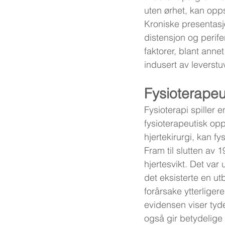
uten ørhet, kan opps
Kroniske presentasj
distensjon og perif
faktorer, blant ann
indusert av leverstu
Fysioterapeu
Fysioterapi spiller e
fysioterapeutisk opp
hjertekirurgi, kan fy
Fram til slutten av 1
hjertesvikt. Det var
det eksisterte en ut
forårsake ytterliger
evidensen viser tyde
også gir betydelige