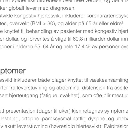
kt har epidemisk utbredelse over hele verden, og det ans
ker globalt lever med diagnosen.
 utvikle kongestiv hjertesvikt inkluderer koronararteriesy
es, overvekt (BMI > 30), og alder på 65 år eller eldre³.
 knyttet til behandling av pasienter med kongestiv hjerte
der dollar, og forventes å stige til 69,8 milliarder dollar i
oner i alderen 55–64 år og hele 17,4 % av personer over
mptomer
svikt inkluderer både plager knyttet til væskeansamling
ter fra leverstuvning og abdominal distensjon fra ascite
t hjerteutgang (fatigue, svakhet), som ofte blir mest utt
tt presentasjon (dager til uker) kjennetegnes symptom
elastning, ortopné, paroksysmal nattlig dyspné, og ubeh
 akutt leverstuvning (høyresidig hjertesvikt). Palpitasjon