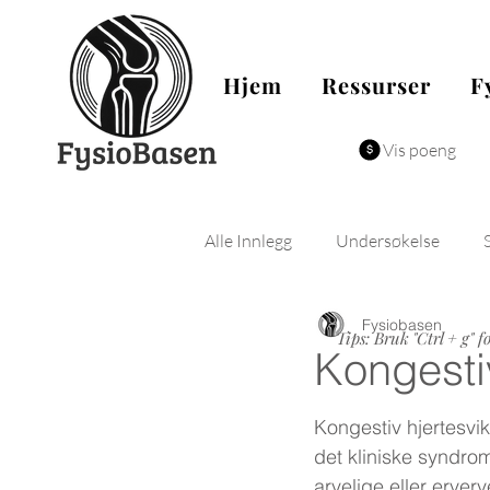
Hjem
Ressurser
F
Vis poeng
Alle Innlegg
Undersøkelse
Fysiobasen
Fysiologi
Biomekanikk
Tips: Bruk "Ctrl + g" f
Kongestiv
Kongestiv hjertesvik
det kliniske syndro
arvelige eller erver