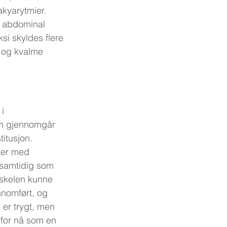
akyarytmier.
, abdominal 
i skyldes flere 
m og kvalme 
i 
som gjennomgår 
titusjon.
nter med 
, samtidig som 
uskelen kunne 
nnomført, og 
 er trygt, men 
rfor nå som en 