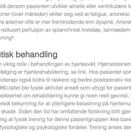
tå dersom pasienten utvikler atrielle eller ventrikulære t
oner (over måneder) skiller seg ved at fatigue, anoreksi
ere ødemer ofte er mer fremtredende enn dyspné. Anoreks
et redusert perfusjon av splanchnisk kretsløp, tarmsøde
vning⁵.
tisk behandling
n viktig rolle i behandlingen av hjertesvikt. Hjørnesteinen 
følging er hjerterehabilitering, se link. Hos pasienter 
sioterapi også bidra til raskere og bedre postoperativ res
980-tallet ble fysisk aktivitet ansett som utrygt for pasie
 usikkerhet om rehabilitering kunne gi noen reell gevinst
bredt bekymring for at ytterligere belastning på hjertem
e skade. Siden den tid har omfattende forskning blitt gje
lig at fysisk trening for denne pasientgruppen ikke bare
 fysiologiske og psykologiske fordeler. Trening anses de