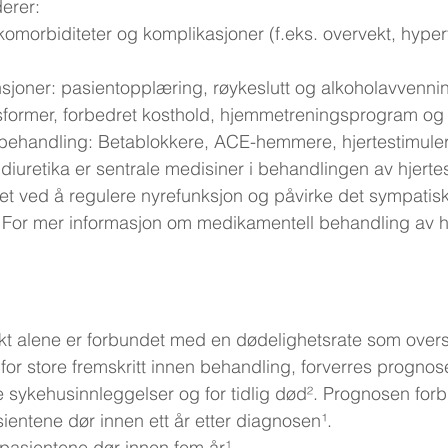
erer:
omorbiditeter og komplikasjoner (f.eks. overvekt, hyper
ensjoner: pasientopplæring, røykeslutt og alkoholavvennin
sformer, forbedret kosthold, hjemmetreningsprogram og fy
behandling: Betablokkere, ACE-hemmere, hjertestimule
diuretika er sentrale medisiner i behandlingen av hjertes
net ved å regulere nyrefunksjon og påvirke det sympatis
For mer informasjon om medikamentell behandling av hje
kt alene er forbundet med en dødelighetsrate som over
s for store fremskritt innen behandling, forverres prognos
e sykehusinnleggelser og for tidlig død². Prognosen forbli
entene dør innen ett år etter diagnosen¹.
pasientene dør innen fem år¹.