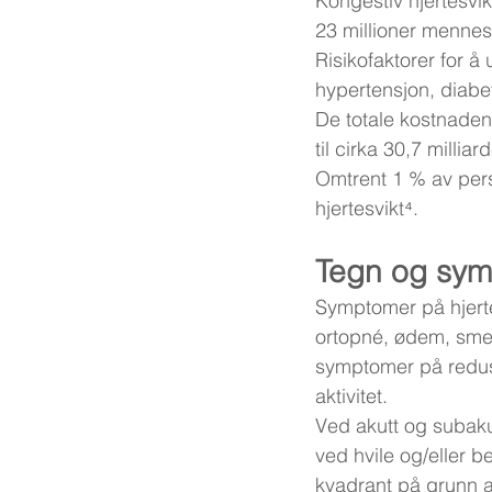
Kongestiv hjertesvi
23 millioner mennes
Risikofaktorer for å
hypertensjon, diabet
De totale kostnadene
til cirka 30,7 milliar
Omtrent 1 % av pers
hjertesvikt⁴.
Tegn og sy
Symptomer på hjerte
ortopné, ødem, smer
symptomer på reduser
aktivitet.
Ved akutt og subaku
ved hvile og/eller b
kvadrant på grunn av