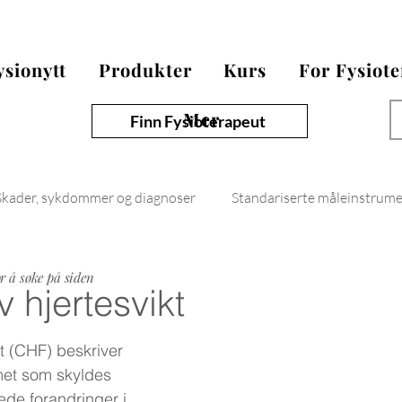
ysionytt
Produkter
Kurs
For Fysiot
Mer
Finn Fysioterapeut
Skader, sykdommer og diagnoser
Standariserte måleinstrum
Fysionytt
or å søke på siden
 hjertesvikt
t (CHF) beskriver 
met som skyldes 
vede forandringer i 