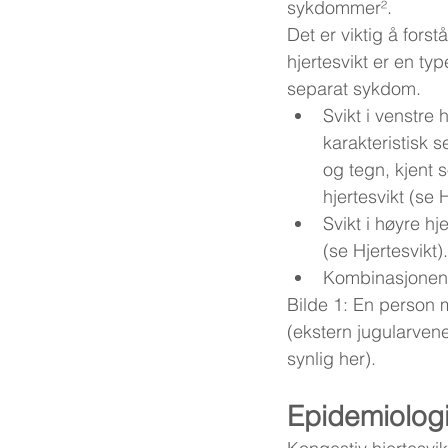
sykdommer².
Det er viktig å forst
hjertesvikt er en typ
separat sykdom.
Svikt i venstre h
karakteristisk 
og tegn, kjent 
hjertesvikt (se H
Svikt i høyre hj
(se Hjertesvikt).
Kombinasjonen a
Bilde 1: En person m
(ekstern jugularven
synlig her).
Epidemiolog