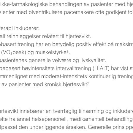
n ikke-farmakologiske behandlingen av pasienter med hjer
sienter med biventrikulære pacemakere ofte godkjent for
erapi inkluderer:
l reinnleggelser relatert til hjertesvikt.
basert trening har en betydelig positiv effekt på maksim
(VO₂peak) og muskelstyrke⁶.
asientenes generelle velvære og livskvalitet.
ebasert høyintensitets intervalltrening (HIAIT) har vist s
mmenlignet med moderat-intensitets kontinuerlig trening
n av pasienter med kronisk hjertesvikt⁷.
tesvikt innebærer en tverrfaglig tilnærming og inkluder
støtte fra annet helsepersonell, medikamentell behandling
te tilpasset den underliggende årsaken. Generelle prinsippe