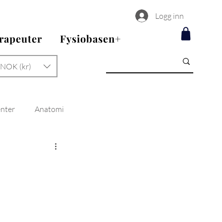
Logg inn
erapeuter
Fysiobasen+
NOK (kr)
enter
Anatomi