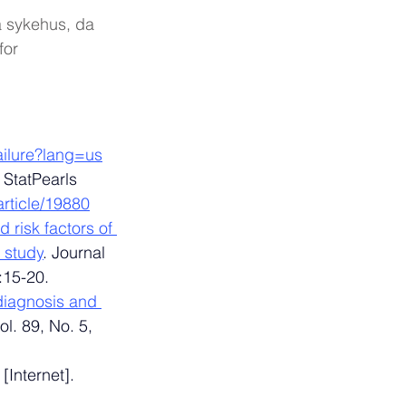
å sykehus, da 
for 
failure?lang=us
. StatPearls 
article/19880
 risk factors of 
 study
. Journal 
:15-20.
diagnosis and 
l. 89, No. 5, 
[Internet]. 