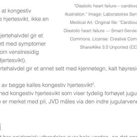
“Diastolic heart failure – cardio
å at kongestiv 
illustration.” Image: Laboratoires Se
e hjertesvikt, ikke en 
Medical Art. Original file: “Cardio
Diastolic heart failure — Smart-Servi
jertehalvdel gir et 
Commons. License: Creative Comm
sett med symptomer 
ShareAlike 3.0 Unported (CC
som venstresidig 
jertesvikt).
ertehalvdel gir et annet sett med kjennetegn, kalt høyresi
v begge kalles kongestiv hjertesvikt².
ed kongestiv hjertesvikt som viser tydelig forhøyet jugu
e er merket med pil, JVD måles via den indre jugularve
i