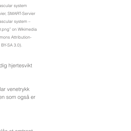
vascular system 
rvier, SMART-Servier 
vascular system – 
er.png” on Wikimedia 
ons Attribution-
 BY-SA 3.0).
dig hjertesvikt 
lar venetrykk 
nen som også er 