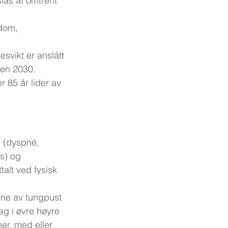
lås at omtrent 
kdom, 
svikt er anslått 
nnen 2030. 
 85 år lider av 
 (dyspné, 
s) og 
alt ved fysisk 
ene av tungpust 
ag i øvre høyre 
er, med eller 