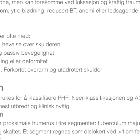
ldne, men kan forekomme ved luksasjon og kraftig traum
om, ytre blødning, redusert BT, anemi eller ledsagende
er ofte med:
g hevelse over skulderen
g passiv bevegelighet
lling eller deformitet
: Forkortet overarm og utadrotert skulder
n
ukes for å klassifisere PHF: Neer-klassifikasjonen og 
est utbredt og klinisk nyttig.
en
r proksimale humerus i fire segmenter: tuberculum maju
skaftet. Et segment regnes som dislokert ved >1 cm feilst
.