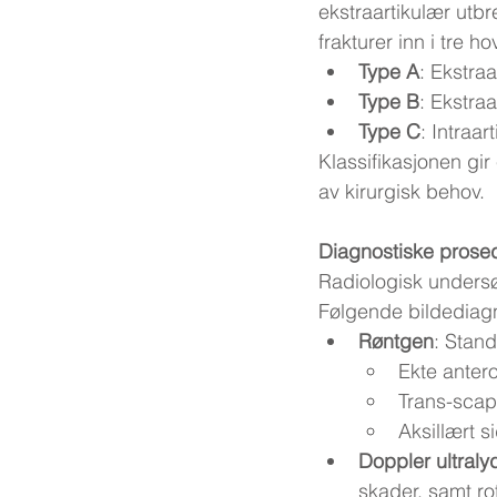
ekstraartikulær utbre
frakturer inn i tre h
Type A
: Ekstraa
Type B
: Ekstraa
Type C
: Intraar
Klassifikasjonen gir
av kirurgisk behov.
Diagnostiske prose
Radiologisk undersø
Følgende bildediagn
Røntgen
: Stand
Ekte antero
Trans-scap
Aksillært s
Doppler ultraly
skader, samt rot