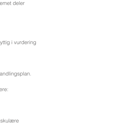
temet deler 
ttig i vurdering 
andlingsplan. 
ere:
askulære 