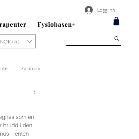
Logg inn
erapeuter
Fysiobasen+
NOK (kr)
enter
Anatomi
regnes som en 
r brudd i den 
nus – enten 