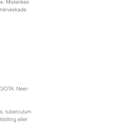
e. Mistenkes 
 nerveskade.
AO/OTA. Neer-
s, tuberculum 
illing eller 