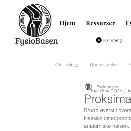
Hjem
Ressurser
F
Vis poeng
Alle Innlegg
Undersøkelse
Fysiobasen
Fysiologi
Biomekanikk
Tips: Bruk "Ctrl + g" f
Proksima
Brudd øverst i over
klassisk osteoporoti
anatomiske halsen, 