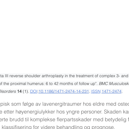
lta III reverse shoulder arthroplasty in the treatment of complex 3- and
of the proximal humerus: 6 to 42 months of follow up". 
BMC Musculoske
isorders
14
 (1). 
DOI
:
10.1186/1471-2474-14-231
. 
ISSN
1471-2474
.
ypisk som følge av lavenergitraumer hos eldre med ost
etter høyenergiulykker hos yngre personer. Skaden kan 
erte brudd til komplekse flerpartsskader med betydelig fei
 klassifisering for videre behandling og prognose.