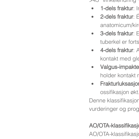
1-dels fraktur
: 
2-dels fraktur
: 
anatomicum/kir
3-dels fraktur
: 
tuberkel er forts
4-dels fraktur
: 
kontakt med gle
Valgus-impakter
holder kontakt
Frakturluksasjo
ossifikasjon økt
Denne klassifikasjon
vurderinger og pro
AO/OTA-klassifikasj
AO/OTA-klassifikasjo