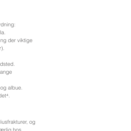
ydning:
la.
ing der viktige 
).
ddsted.
lange 
 og albue. 
det⁴.
iusfrakturer, og 
ærlig hos 