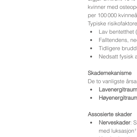
kvinner med osteopor
per 100 000 kvinneå
Typiske risikofaktore
Lav bentetthet 
Falltendens, ne
Tidligere brudd
Nedsatt fysisk a
Skademekanisme
De to vanligste årsa
Lavenergitrau
Høyenergitrau
Assosierte skader
Nerveskader
: 
med luksasjon¹¹