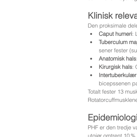
Klinisk rele
Den proksimale dele
Caput humeri
:
Tuberculum ma
sener fester (s
Anatomisk hals
Kirurgisk hals
:
Intertuberkulær
bicepssenen pa
Totalt fester 13 mus
Rotatorcuffmusklene 
Epidemiologi
PHF er den tredje va
utgjør omtrent 10 %