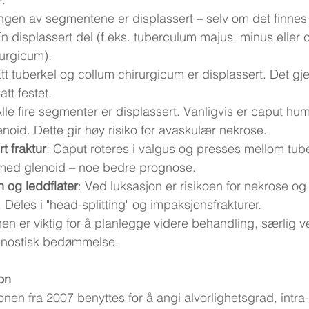
Ingen av segmentene er displassert – selv om det finnes
Én displassert del (f.eks. tuberculum majus, minus eller 
urgicum).
Ett tuberkel og collum chirurgicum er displassert. Det g
att festet.
Alle fire segmenter er displassert. Vanligvis er caput hum
noid. Dette gir høy risiko for avaskulær nekrose.
t fraktur
: Caput roteres i valgus og presses mellom tub
 med glenoid – noe bedre prognose.
n og leddflater
: Ved luksasjon er risikoen for nekrose og
. Deles i "head-splitting" og impaksjonsfrakturer.
en er viktig for å planlegge videre behandling, særlig v
gnostisk bedømmelse.
on
nen fra 2007 benyttes for å angi alvorlighetsgrad, intra- 