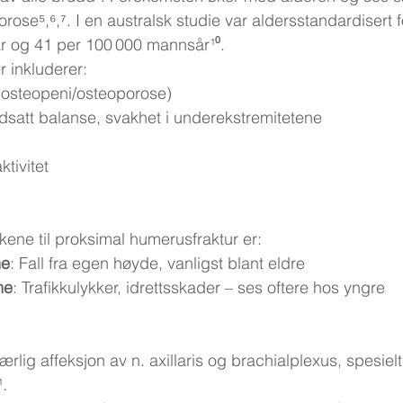
ose⁵,⁶,⁷. I en australsk studie var aldersstandardisert 
r og 41 per 100 000 mannsår¹⁰.
r inkluderer:
(osteopeni/osteoporose)
dsatt balanse, svakhet i underekstremitetene
ktivitet
kene til proksimal humerusfraktur er:
me
: Fall fra egen høyde, vanligst blant eldre
me
: Trafikkulykker, idrettsskader – ses oftere hos yngre
Særlig affeksjon av n. axillaris og brachialplexus, spesielt
.