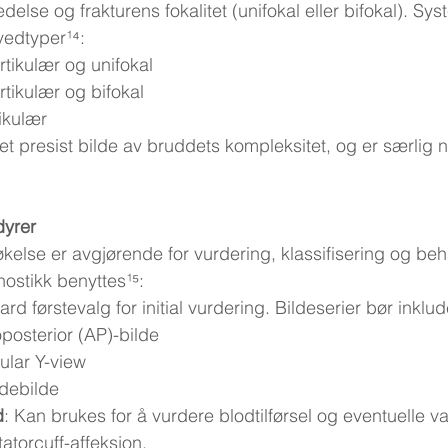
delse og frakturens fokalitet (unifokal eller bifokal). Sys
ovedtyper¹⁴:
rtikulær og unifokal
rtikulær og bifokal
tikulær
 et presist bilde av bruddets kompleksitet, og er særlig ny
dyrer
kelse er avgjørende for vurdering, klassifisering og beh
ostikk benyttes¹⁵:
ard førstevalg for initial vurdering. Bildeserier bør inklud
posterior (AP)-bilde
ular Y-view
idebilde
d
: Kan brukes for å vurdere blodtilførsel og eventuelle v
atorcuff-affeksjon.