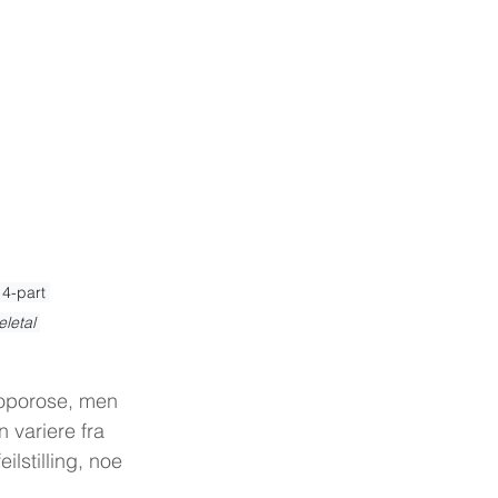
 4-part 
letal 
eoporose, men 
variere fra 
lstilling, noe 