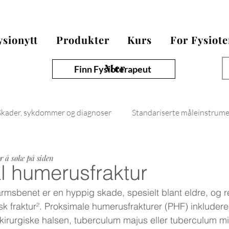
ysionytt
Produkter
Kurs
For Fysiot
Mer
Finn Fysioterapeut
Skader, sykdommer og diagnoser
Standariserte måleinstrum
Fysionytt
or å søke på siden
l humerusfraktur
armsbenet er en hyppig skade, spesielt blant eldre, og 
sk fraktur². Proksimale humerusfrakturer (PHF) inkludere
kirurgiske halsen, tuberculum majus eller tuberculum mi