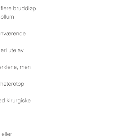
 flere bruddløp.
collum 
jenværende 
eri ute av 
erklene, men 
 heterotop 
ed kirurgiske 
eller 