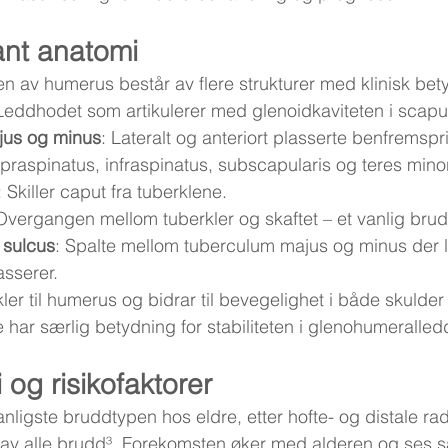
vant anatomi
n av humerus består av flere strukturer med klinisk bet
 Leddhodet som artikulerer med glenoidkaviteten i scapu
jus og minus
: Lateralt og anteriort plasserte benfremspr
upraspinatus, infraspinatus, subscapularis og teres minor
: Skiller caput fra tuberklene.
 Overgangen mellom tuberkler og skaftet – et vanlig bru
 sulcus
: Spalte mellom tuberculum majus og minus der 
sserer.
kler til humerus og bidrar til bevegelighet i både skulder
har særlig betydning for stabiliteten i glenohumeralled
 og risikofaktorer
nligste bruddtypen hos eldre, etter hofte- og distale rad
 av alle brudd³. Forekomsten øker med alderen og ses s