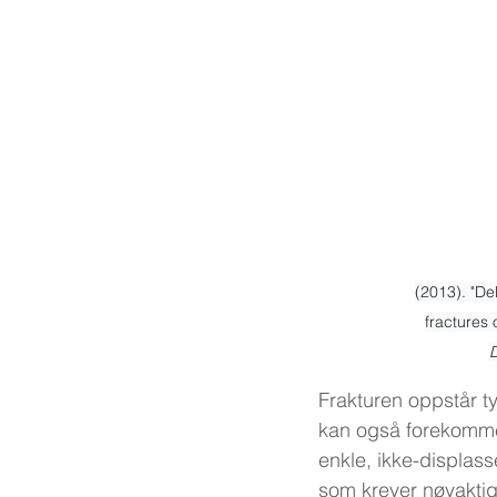
(2013). "De
fractures 
D
Frakturen oppstår t
kan også forekomme 
enkle, ikke-displass
som krever nøyaktig