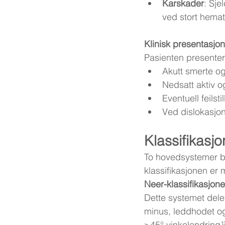
Karskader
: Sje
ved stort hemat
Klinisk presentasjon
Pasienten presenter
Akutt smerte o
Nedsatt aktiv o
Eventuell feilsti
Ved dislokasjon
Klassifikasjo
To hovedsystemer br
klassifikasjonen er m
Neer-klassifikasjon
Dette systemet dele
minus, leddhodet og 
>45° vinkelendring¹²