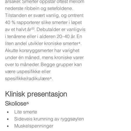
årsaker. Smerter oppstår oftest mellom 
nederste ribbein og setefoldene. 
Tilstanden er svært vanlig, og omtrent 
40 % rapporterer slike smerter i løpet 
av et halvt år²³. Debutalder er vanligvis 
i tenårene eller i alderen 20–40 år. En 
liten andel utvikler kroniske smerter⁴. 
Akutte korsryggsmerter har varighet 
under én måned, mens kroniske varer 
over to måneder. Begge grupper kan 
være uspesifikke eller 
spesifikke/radikulære⁴.
Klinisk presentasjon
Skoliose⁵
Lite smerte
Sideveis krumning av ryggsøylen
Muskelspenninger