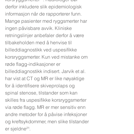
derfor inkludere slik epidemiologisk 
informasjon når de rapporterer funn. 
Mange pasienter med ryggsmerter har 
ingen påvisbare avvik. Kliniske 
retningslinjer anbefaler derfor å være 
tilbakeholden med å henvise til 
billeddiagnostikk ved uspesifikke 
korsryggsmerter. Kun ved mistanke om 
røde flagg-indikasjoner er 
billeddiagnostikk indisert. Jarvik et al. 
har vist at CT og MR er like nøyaktige 
for å identifisere skiveprolaps og 
spinal stenose, tilstander som kan 
skilles fra uspesifikke korsryggsmerter 
via røde flagg. MR er mer sensitiv enn 
andre metoder for å påvise infeksjoner 
og kreftsykdommer, men slike tilstander 
er sjeldne²¹.