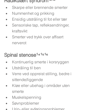
Radikulært syndrom¹²¹³
Skarpe eller brennende smerter
Nummenhet og prikking
Ensidig utstråling til fot eller tær
Sensoriske tap, refleksendringer, 
kraftsvikt
Smerter ved trykk over affisert 
nerverot
Spinal stenose¹⁴¹⁵¹⁶
Kontinuerlig smerte i korsryggen
Utstråling til ben
Verre ved oppreist stilling, bedre i 
sittende/liggende
Kløe eller ubehag i områder uten 
smerte
Muskelspenning
Søvnproblemer
Urin- eller avføringsproblemer