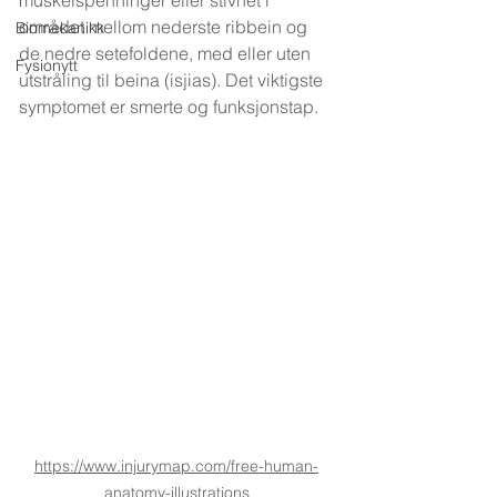
muskelspenninger eller stivhet i 
området mellom nederste ribbein og 
Biomekanikk
de nedre setefoldene, med eller uten 
Fysionytt
utstråling til beina (isjias). Det viktigste 
symptomet er smerte og funksjonstap.
https://www.injurymap.com/free-human-
anatomy-illustrations