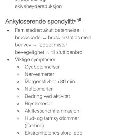
skivehøydereduksjon
Ankyloserende spondylitt⁹¹⁰
Fem stadier: akutt betennelse → 
bruskskade → brusk erstattes med 
benvev → leddet mister 
bevegelighet → til slutt benbro
Viktige symptomer:
Øyebetennelser
Nervesmerter
Morgenstivhet >30 min
Nattesmerter
Bedring ved aktivitet
Brystsmerter
Akillesseneinflammasjon
Hud- og tarmsykdommer 
(Crohns)
Ekstremitetenes store ledd 