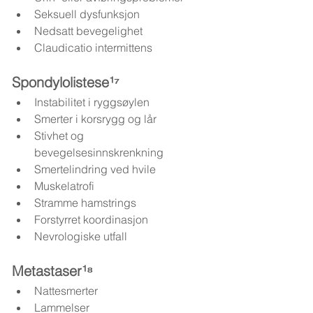
Seksuell dysfunksjon
Nedsatt bevegelighet
Claudicatio intermittens
Spondylolistese¹⁷
Instabilitet i ryggsøylen
Smerter i korsrygg og lår
Stivhet og 
bevegelsesinnskrenkning
Smertelindring ved hvile
Muskelatrofi
Stramme hamstrings
Forstyrret koordinasjon
Nevrologiske utfall
Metastaser¹⁸
Nattesmerter
Lammelser