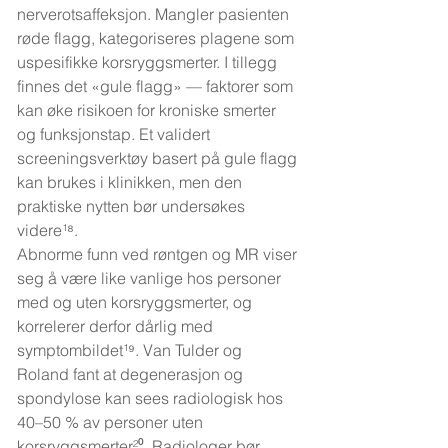
nerverotsaffeksjon. Mangler pasienten 
røde flagg, kategoriseres plagene som 
uspesifikke korsryggsmerter. I tillegg 
finnes det «gule flagg» — faktorer som 
kan øke risikoen for kroniske smerter 
og funksjonstap. Et validert 
screeningsverktøy basert på gule flagg 
kan brukes i klinikken, men den 
praktiske nytten bør undersøkes 
videre¹⁸.
Abnorme funn ved røntgen og MR viser 
seg å være like vanlige hos personer 
med og uten korsryggsmerter, og 
korrelerer derfor dårlig med 
symptombildet¹⁹. Van Tulder og 
Roland fant at degenerasjon og 
spondylose kan sees radiologisk hos 
40–50 % av personer uten 
korsryggsmerter²⁰. Radiologer bør 