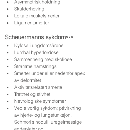
Asymmetrisk holdning
Skulderheving
Lokale muskelsmerter
Ligamentsmerter
Scheuermanns sykdom⁶⁷⁸
Kyfose i ungdomsårene
Lumbal hyperlordose
Sammenheng med skoliose
Stramme hamstrings
Smerter under eller nedenfor apex 
av deformitet
Aktivitetsrelatert smerte
Tretthet og stivhet
Nevrologiske symptomer
Ved alvorlig sykdom: påvirkning 
av hjerte- og lungefunksjon, 
Schmorl’s noduli, uregelmessige 
endeplater og 