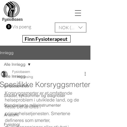
Vis poeng
NOK (kr)
Finn Fysioterapeut
Innlegg
Alle Innlegg
Fysiobasen
Alle Innlegg
11 min lesing
Spesifikke Korsryggsmerter
Undersøkelse
Korsryggsmerter er et omfattende 
Skader, sykdommer og diagnoser
helseproblem i utviklede land, og de 
Standariserte måleinstrumenter
fleste behandles i 
primærhelsetjenesten. Smertene 
Anatomi
defineres som smerter, 
Fysiologi