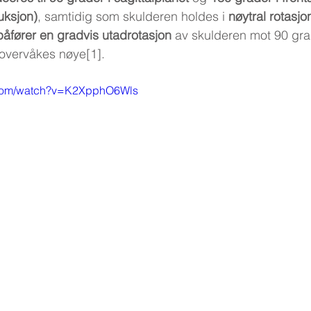
uksjon)
, samtidig som skulderen holdes i 
nøytral rotasjo
påfører en gradvis utadrotasjon
 av skulderen mot 90 gra
overvåkes nøye[1].
.com/watch?v=K2XpphO6Wls