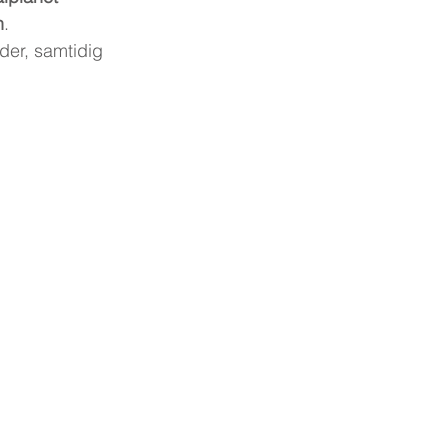
n
.
der, samtidig 