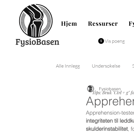
Hjem
Ressurser
F
Vis poeng
Alle Innlegg
Undersøkelse
Fysiobasen
Fysiologi
Biomekanikk
Tips: Bruk "Ctrl + g" f
Apprehen
Apprehension-testen
integriteten til ledd
skulderinstabilitet
, 