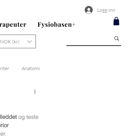
Logg inn
erapeuter
Fysiobasen+
NOK (kr)
enter
Anatomi
lleddet
 og teste 
rior 
er.