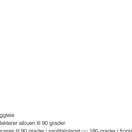
ggleie
.
flekterer albuen til 90 grader
.
eres til 90 grader i sagittalplanet
 og 
180 grader i front