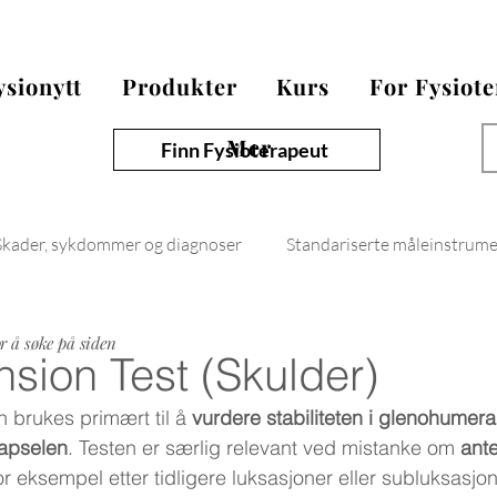
ysionytt
Produkter
Kurs
For Fysiot
Mer
Finn Fysioterapeut
Skader, sykdommer og diagnoser
Standariserte måleinstrum
Fysionytt
or å søke på siden
sion Test (Skulder)
 brukes primært til å 
vurdere stabiliteten i glenohumera
kapselen
. Testen er særlig relevant ved mistanke om 
ante
for eksempel etter tidligere luksasjoner eller subluksasjon