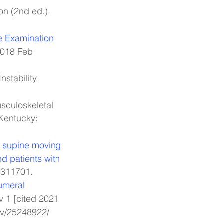
on (2nd ed.). 
 Examination 
2018 Feb 
stability. 
Kentucky: 
 supine moving 
d patients with 
2311701.
humeral 
v 1 [cited 2021 
ov/25248922/