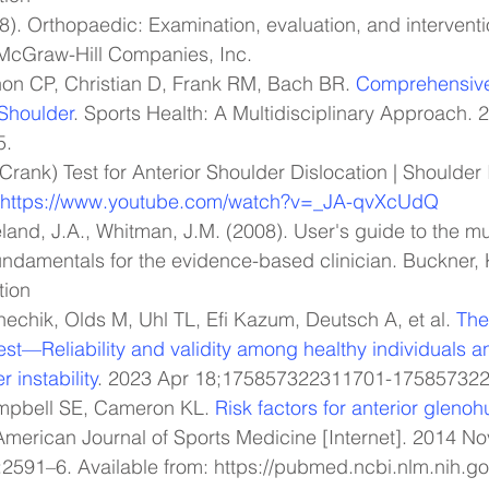
8). Orthopaedic: Examination, evaluation, and interventi
McGraw-Hill Companies, Inc.
non CP, Christian D, Frank RM, Bach BR. 
Comprehensive
 Shoulder
. Sports Health: A Multidisciplinary Approach. 
5.
ank) Test for Anterior Shoulder Dislocation | Shoulder In
https://www.youtube.com/watch?v=_JA-qvXcUdQ
ndamentals for the evidence-based clinician. Buckner, 
tion
hechik, Olds M, Uhl TL, Efi Kazum, Deutsch A, et al. 
The
st—Reliability and validity among healthy individuals an
r instability
. 2023 Apr 18;175857322311701-17585732
pbell SE, Cameron KL. 
Risk factors for anterior gleno
American Journal of Sports Medicine [Internet]. 2014 No
2591–6. Available from: 
https://pubmed.ncbi.nlm.nih.g