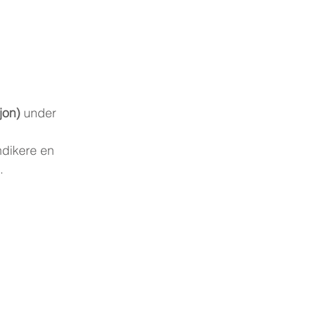
jon)
 under 
ndikere en 
.