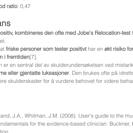
od ratio
: 0,47
ans
positiv, kombineres den ofte med Jobe's Relocation-test
 
et.
at 
friske personer som tester positivt
 har en 
økt risiko fo
n i fremtiden
[7].
 er en sentral del av skulderundersøkelsen ved mistan
aume eller gjentatte luksasjoner
. Den brukes ofte på idrett
ere skulderskader for å vurdere behovet for videre behan
eland, J.A., Whitman, J.M. (2008). User's guide to the mu
ndamentals for the evidence-based clinician. Buckner, 
tion