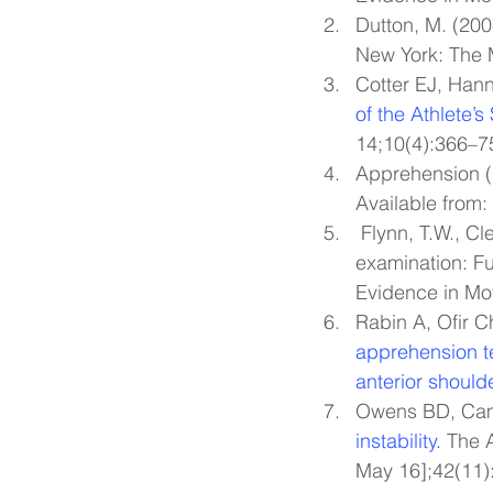
Dutton, M. (200
New York: The 
Cotter EJ, Han
of the Athlete’s
14;10(4):366–7
Apprehension (Cr
Available from: 
 Flynn, T.W., Cleland, J.A., Whitman, J.M. (2008). User's guide to the musculoskeletal 
examination: Fu
Evidence in Mo
Rabin A, Ofir C
apprehension te
anterior shoulde
Owens BD, Cam
instability.
 The 
May 16];42(11):