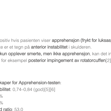
itiv hvis pasienten viser 
apprehensjon (frykt for luksas
e er et tegn på 
anterior instabilitet
 i skulderen.
 kun opplever smerte, men ikke apprehensjon
, kan det i
 for eksempel 
posterior impingement av rotatorcuffen
[2]
kaper for Apprehension-testen
:
ilitet
: 0,74–0,84 (god)[5][6]
 %
 %
d ratio
: 53,0