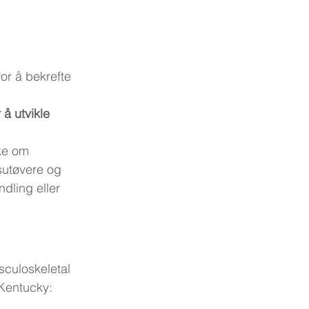
for å bekrefte 
r å utvikle 
ke om 
sutøvere og 
dling eller 
sculoskeletal 
Kentucky: 