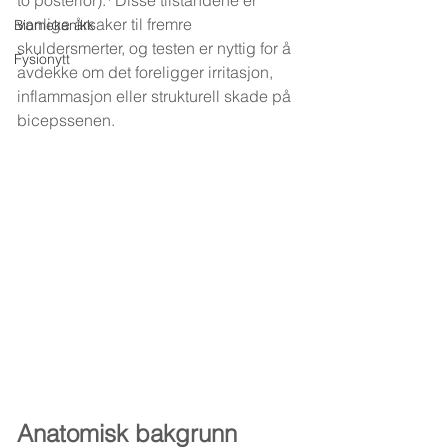
to posterior).¹ Disse tilstandene er 
vanlige årsaker til fremre 
Biomekanikk
skuldersmerter, og testen er nyttig for å 
Fysionytt
avdekke om det foreligger irritasjon, 
inflammasjon eller strukturell skade på 
bicepssenen.
Anatomisk bakgrunn