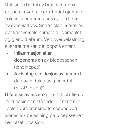
Det lange hodet av biceps brachii 
passerer over humerushodet gjennom 
sulcus intertubercularis og er dekket 
av synovialt vev. Senen stabiliseres av 
det transversale humerale ligamentet 
og glenoidlabrum. Ved overbelastning 
eller traume kan det oppstå enten:
Inflammasjon eller 
degenerasjon
 av bicepssenen 
(tendinopati)
Avrivning eller lesjon av labrum
 i 
den øvre delen av glenoidet 
(SLAP-lesjon)²
Utførelse av testen
Speed’s test utføres 
med pasienten stående eller sittende. 
Testen vurderer smerterespons ved 
isometrisk belastning på bicepssenen 
i en utsatt posisjon.