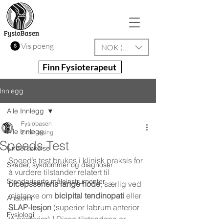
Vis poeng
NOK (kr)
Finn Fysioterapeut
Innlegg
Alle Innlegg
Fysiobasen
Alle Innlegg
2 min lesing
Speeds Test
Undersøkelse
Speed’s test brukes i klinisk praksis for 
Skader, sykdommer og diagnoser
å vurdere tilstander relatert til 
Standariserte måleinstrumenter
bicepssenens lange hode
, særlig ved 
mistanke om 
bicipital tendinopati
 eller 
Anatomi
SLAP-lesjon
 (superior labrum anterior 
Fysiologi