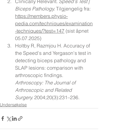
Clinically Relevant. 
Speed's Test | 
Biceps Pathology.
 Tilgjengelig fra: 
https://members.physio-
pedia.com/techniques/examination
-techniques/?test=147
 (sist åpnet 
05.07.2025)
Holtby R, Razmjou H. Accuracy of 
the Speed's and Yergason's test in 
detecting biceps pathology and 
SLAP lesions: comparison with 
arthroscopic findings. 
Arthroscopy: The Journal of 
Arthroscopic and Related 
Surgery.
 2004;20(3):231–236.
Undersøkelse