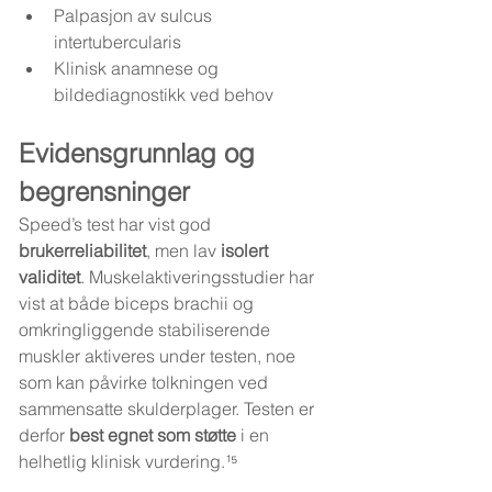
Palpasjon av sulcus 
intertubercularis
Klinisk anamnese og 
bildediagnostikk ved behov
Evidensgrunnlag og 
begrensninger
Speed’s test har vist god 
brukerreliabilitet
, men lav 
isolert 
validitet
. Muskelaktiveringsstudier har 
vist at både biceps brachii og 
omkringliggende stabiliserende 
muskler aktiveres under testen, noe 
som kan påvirke tolkningen ved 
sammensatte skulderplager. Testen er 
derfor 
best egnet som støtte
 i en 
helhetlig klinisk vurdering.¹⁵