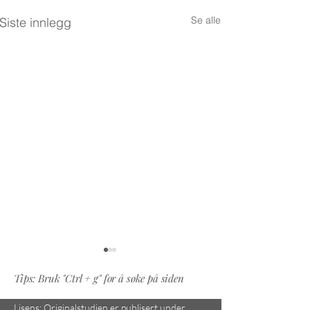
Se alle
Siste innlegg
Tips: Bruk "Ctrl + g" for å søke på siden
Lisens: Originalstudien er publisert under