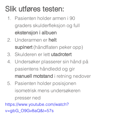
Slik utføres testen:
Pasienten holder armen i 90 
graders skulderfleksjon og full 
ekstensjon i albuen
Underarmen er 
helt 
supinert
 (håndflaten peker opp)
Skulderen er lett 
utadrotert
Undersøker plasserer sin hånd på 
pasientens håndledd og gir 
manuell motstand
 i retning nedover
Pasienten holder posisjonen 
isometrisk mens undersøkeren 
presser ned
https://www.youtube.com/watch?
v=gbG_O9Gv8aQ&t=57s