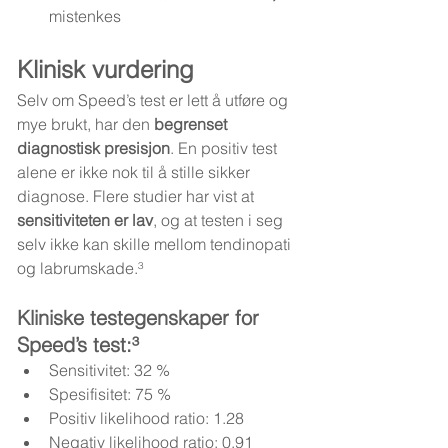
mistenkes
Klinisk vurdering
Selv om Speed’s test er lett å utføre og 
mye brukt, har den 
begrenset 
diagnostisk presisjon
. En positiv test 
alene er ikke nok til å stille sikker 
diagnose. Flere studier har vist at 
sensitiviteten er lav
, og at testen i seg 
selv ikke kan skille mellom tendinopati 
og labrumskade.³
Kliniske testegenskaper for 
Speed’s test:³
Sensitivitet: 32 %
Spesifisitet: 75 %
Positiv likelihood ratio: 1.28
Negativ likelihood ratio: 0.91