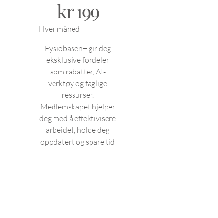
kr
199
Hver måned
Fysiobasen+ gir deg
eksklusive fordeler
som rabatter, AI-
verktøy og faglige
ressurser.
Medlemskapet hjelper
deg med å effektivisere
arbeidet, holde deg
oppdatert og spare tid
og penger i hverdagen
Gyldig frem til
kansellert
Velg