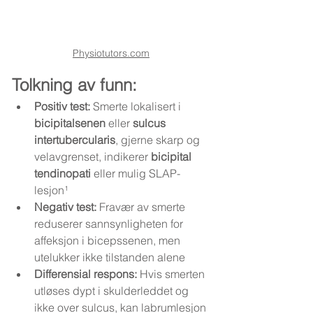
Physiotutors.com
Tolkning av funn:
Positiv test:
 Smerte lokalisert i 
bicipitalsenen
 eller 
sulcus 
intertubercularis
, gjerne skarp og 
velavgrenset, indikerer 
bicipital 
tendinopati
 eller mulig SLAP-
lesjon¹
Negativ test:
 Fravær av smerte 
reduserer sannsynligheten for 
affeksjon i bicepssenen, men 
utelukker ikke tilstanden alene
Differensial respons:
 Hvis smerten 
utløses dypt i skulderleddet og 
ikke over sulcus, kan labrumlesjon 