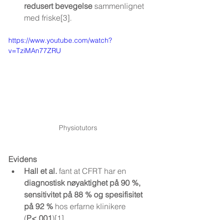
redusert bevegelse
 sammenlignet 
med friske[3].
https://www.youtube.com/watch?
v=TziMAn77ZRU
Physiotutors
Evidens
Hall et al.
 fant at CFRT har en 
diagnostisk nøyaktighet på 90 %, 
sensitivitet på 88 % og spesifisitet 
på 92 %
 hos erfarne klinikere 
(
P<.001
)[1].