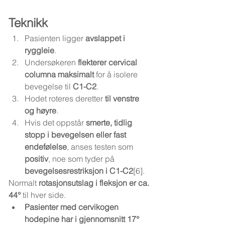
Teknikk
Pasienten ligger 
avslappet i 
ryggleie
.
Undersøkeren 
flekterer cervical 
columna maksimalt
 for å isolere 
bevegelse til 
C1-C2
.
Hodet roteres deretter 
til venstre 
og høyre
.
Hvis det oppstår 
smerte, tidlig 
stopp i bevegelsen eller fast 
endefølelse
, anses testen som 
positiv
, noe som tyder på 
bevegelsesrestriksjon i C1-C2
[6].
Normalt 
rotasjonsutslag i fleksjon er ca. 
44°
 til hver side.
Pasienter med cervikogen 
hodepine har i gjennomsnitt 17° 