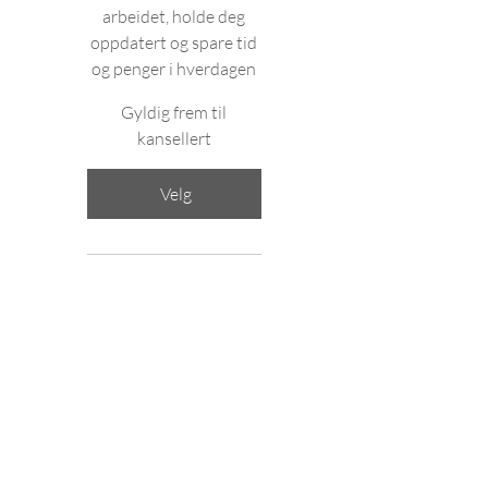
arbeidet, holde deg
oppdatert og spare tid
og penger i hverdagen
Gyldig frem til
kansellert
Velg
Tilgang til Fysio-Open
Fysionytt+
Quizer