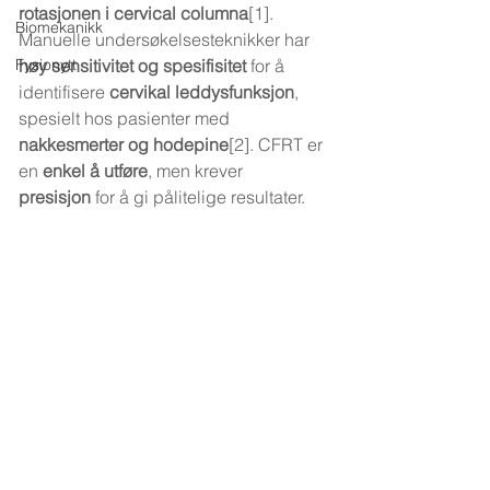
rotasjonen i cervical columna
[1].
Biomekanikk
Manuelle undersøkelsesteknikker har 
Fysionytt
høy sensitivitet og spesifisitet
 for å 
identifisere 
cervikal leddysfunksjon
, 
spesielt hos pasienter med 
nakkesmerter og hodepine
[2]. CFRT er 
en 
enkel å utføre
, men krever 
presisjon
 for å gi pålitelige resultater.