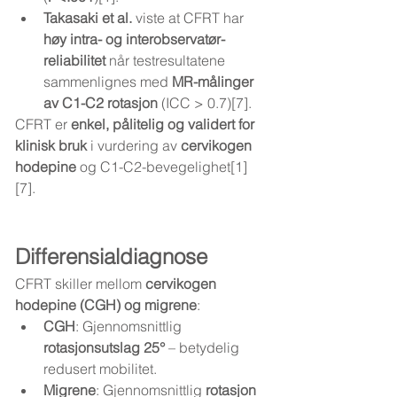
Takasaki et al.
 viste at CFRT har 
høy intra- og interobservatør-
reliabilitet
 når testresultatene 
sammenlignes med 
MR-målinger 
av C1-C2 rotasjon
 (ICC > 0.7)[7].
CFRT er 
enkel, pålitelig og validert for 
klinisk bruk
 i vurdering av 
cervikogen 
hodepine
 og C1-C2-bevegelighet[1]
[7].
Differensialdiagnose
CFRT skiller mellom 
cervikogen 
hodepine (CGH) og migrene
:
CGH
: Gjennomsnittlig 
rotasjonsutslag 25°
 – betydelig 
redusert mobilitet.
Migrene
: Gjennomsnittlig 
rotasjon 