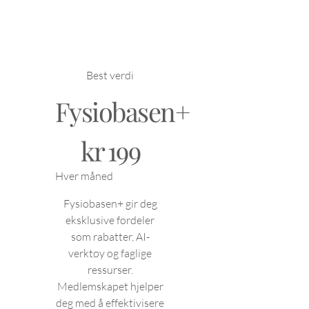
Best verdi
Fysiobasen+
199 kr
kr
199
Hver måned
Fysiobasen+ gir deg
eksklusive fordeler
som rabatter, AI-
verktøy og faglige
ressurser.
Medlemskapet hjelper
deg med å effektivisere