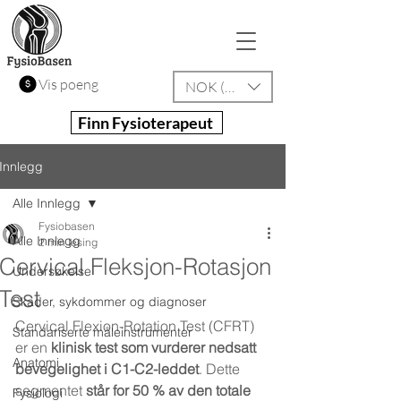
Vis poeng
NOK (kr)
Finn Fysioterapeut
Innlegg
Alle Innlegg
Fysiobasen
Alle Innlegg
2 min lesing
Cervical Fleksjon-Rotasjon
Undersøkelse
Test
Skader, sykdommer og diagnoser
Cervical Flexion-Rotation Test (CFRT) 
Standariserte måleinstrumenter
er en 
klinisk test som vurderer nedsatt 
Anatomi
bevegelighet i C1-C2-leddet
. Dette 
segmentet 
står for 50 % av den totale 
Fysiologi