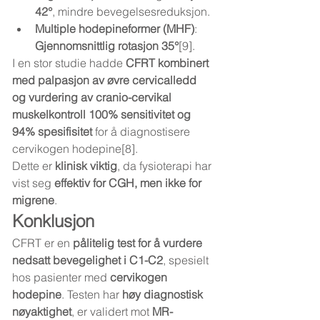
42°
, mindre bevegelsesreduksjon.
Multiple hodepineformer (MHF)
: 
Gjennomsnittlig rotasjon 35°
[9].
I en stor studie hadde 
CFRT kombinert 
med palpasjon av øvre cervicalledd 
og vurdering av cranio-cervikal 
muskelkontroll 100% sensitivitet og 
94% spesifisitet
 for å diagnostisere 
cervikogen hodepine[8].
Dette er 
klinisk viktig
, da fysioterapi har 
vist seg 
effektiv for CGH, men ikke for 
migrene
.
Konklusjon
CFRT er en 
pålitelig test for å vurdere 
nedsatt bevegelighet i C1-C2
, spesielt 
hos pasienter med 
cervikogen 
hodepine
. Testen har 
høy diagnostisk 
nøyaktighet
, er validert mot 
MR-