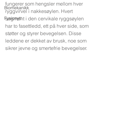
fungerer som hengsler mellom hver 
Biomekanikk
ryggvirvel i nakkesøylen. Hvert 
Fysionytt
segment i den cervikale ryggsøylen 
har to fasettledd, ett på hver side, som 
støtter og styrer bevegelsen. Disse 
leddene er dekket av brusk, noe som 
sikrer jevne og smertefrie bevegelser.