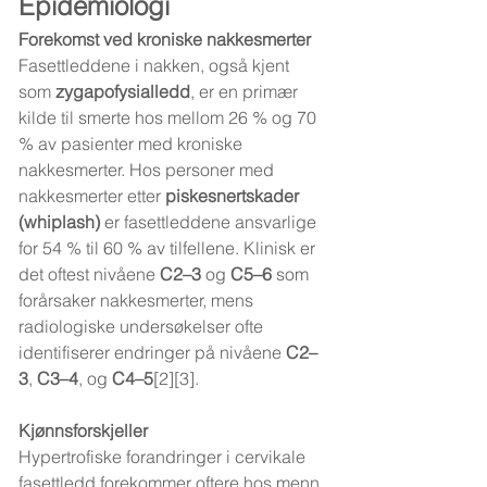
Epidemiologi
Forekomst ved kroniske nakkesmerter
Fasettleddene i nakken, også kjent 
som 
zygapofysialledd
, er en primær 
kilde til smerte hos mellom 26 % og 70 
% av pasienter med kroniske 
nakkesmerter. Hos personer med 
nakkesmerter etter 
piskesnertskader 
(whiplash)
 er fasettleddene ansvarlige 
for 54 % til 60 % av tilfellene. Klinisk er 
det oftest nivåene 
C2–3
 og 
C5–6
 som 
forårsaker nakkesmerter, mens 
radiologiske undersøkelser ofte 
identifiserer endringer på nivåene 
C2–
3
, 
C3–4
, og 
C4–5
[2][3].
Kjønnsforskjeller
Hypertrofiske forandringer i cervikale 
fasettledd forekommer oftere hos menn 