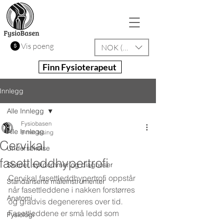
Vis poeng
NOK (kr)
Finn Fysioterapeut
Innlegg
Alle Innlegg
Fysiobasen
Alle Innlegg
9 min lesing
Cervikal
Undersøkelse
fasettleddhypertrofi
Skader, sykdommer og diagnoser
Cervikal fasettleddhypertrofi oppstår 
Standariserte måleinstrumenter
når fasettleddene i nakken forstørres 
Anatomi
og gradvis degenereres over tid. 
Fasettleddene er små ledd som 
Fysiologi