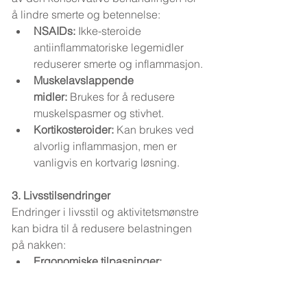
å lindre smerte og betennelse:
NSAIDs:
 Ikke-steroide 
antiinflammatoriske legemidler 
reduserer smerte og inflammasjon.
Muskelavslappende 
midler:
 Brukes for å redusere 
muskelspasmer og stivhet.
Kortikosteroider:
 Kan brukes ved 
alvorlig inflammasjon, men er 
vanligvis en kortvarig løsning.
3. Livsstilsendringer
Endringer i livsstil og aktivitetsmønstre 
kan bidra til å redusere belastningen 
på nakken:
Ergonomiske tilpasninger:
Justeringer av 
arbeidsstasjoner, som høyde 