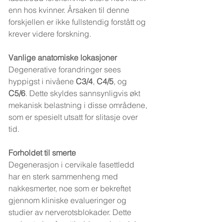
enn hos kvinner. Årsaken til denne 
forskjellen er ikke fullstendig forstått og 
krever videre forskning.
Vanlige anatomiske lokasjoner
Degenerative forandringer sees 
hyppigst i nivåene 
C3/4
, 
C4/5
, og 
C5/6
. Dette skyldes sannsynligvis økt 
mekanisk belastning i disse områdene, 
som er spesielt utsatt for slitasje over 
tid.
Forholdet til smerte
Degenerasjon i cervikale fasettledd 
har en sterk sammenheng med 
nakkesmerter, noe som er bekreftet 
gjennom kliniske evalueringer og 
studier av nerverotsblokader. Dette 