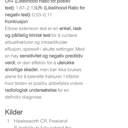
LR+ (Likelihood Ratio for positiv 
test):
 1,87–2,13
LR- (Likelihood Ratio for 
negativ test):
 0,03–0,11
Konklusjon
Elbow extension test er en 
enkel, rask 
og pålitelig klinisk test
 for å vurdere 
albuefrakturer og intraartikulær 
effusjon, spesielt i akutte settinger. Med 
en høy 
sensitivitet og negativ prediktiv 
verdi
, er den effektiv for å 
utelukke 
alvorlige skader
, men bør ikke brukes 
alene for å bekrefte frakturer. I tilfeller 
hvor testen er positiv, anbefales videre 
radiologisk undersøkelse
 for en 
definitiv diagnose.
Kilder
Hawksworth CR, Freeland 
P. 
Inability to fully extend the 