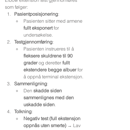
Elbow extension test gjennomføres 
som følger:
Pasientposisjonering
:
Pasienten sitter med armene 
fullt eksponert
 for 
undersøkelse.
Testgjennomføring
:
Pasienten instrueres til å 
fleksere skuldrene til 90 
grader
 og deretter 
fullt 
ekstendere begge albuer
 for 
å oppnå terminal ekstensjon.
Sammenligning
:
Den 
skadde siden 
sammenlignes med den 
uskadde siden
.
Tolkning
:
Negativ test (full ekstensjon 
oppnås uten smerte)
 → Lav 