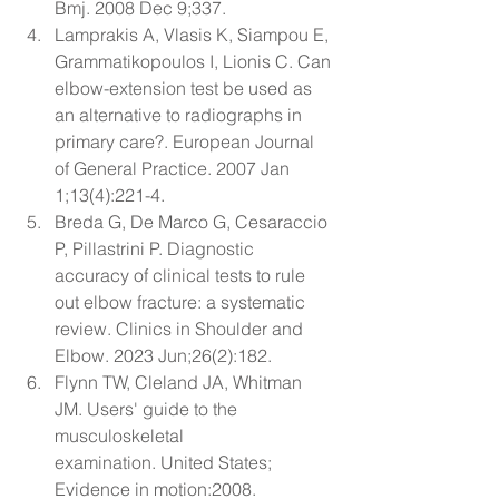
Bmj. 2008 Dec 9;337.
Lamprakis A, Vlasis K, Siampou E, 
Grammatikopoulos I, Lionis C. 
Can 
elbow-extension test be used as 
an alternative to radiographs in 
primary care?
. European Journal 
of General Practice. 2007 Jan 
1;13(4):221-4.
Breda G, De Marco G, Cesaraccio 
P, Pillastrini P. 
Diagnostic 
accuracy of clinical tests to rule 
out elbow fracture: a systematic 
review
. Clinics in Shoulder and 
Elbow. 2023 Jun;26(2):182.
Flynn TW, Cleland JA, Whitman 
JM. 
Users' guide to the 
musculoskeletal 
examination.
 United States; 
Evidence in motion:2008.