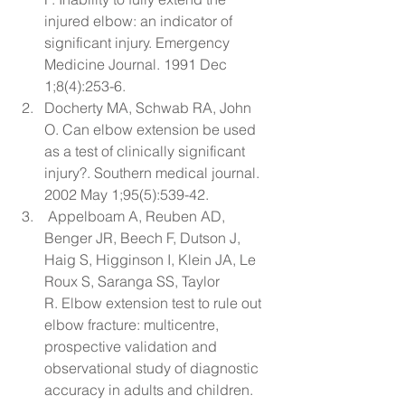
injured elbow: an indicator of 
significant injury.
 Emergency 
Medicine Journal. 1991 Dec 
1;8(4):253-6.
Docherty MA, Schwab RA, John 
O. 
Can elbow extension be used 
as a test of clinically significant 
injury?
. Southern medical journal. 
2002 May 1;95(5):539-42.
 Appelboam A, Reuben AD, 
Benger JR, Beech F, Dutson J, 
Haig S, Higginson I, Klein JA, Le 
Roux S, Saranga SS, Taylor 
R. 
Elbow extension test to rule out 
elbow fracture: multicentre, 
prospective validation and 
observational study of diagnostic 
accuracy in adults and children
. 