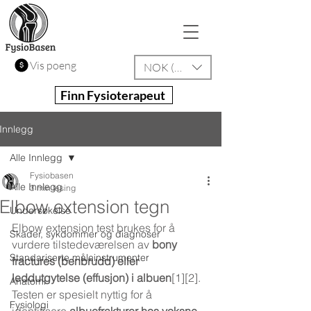
Vis poeng
NOK (kr)
Finn Fysioterapeut
Innlegg
Alle Innlegg
Fysiobasen
Alle Innlegg
3 min lesing
Elbow extension tegn
Undersøkelse
Elbow extension test brukes for å 
Skader, sykdommer og diagnoser
vurdere tilstedeværelsen av 
bony 
Standariserte måleinstrumenter
fractures (benbrudd) eller 
leddutgytelse (effusjon) i albuen
[1][2]. 
Anatomi
Testen er spesielt nyttig for å 
Fysiologi