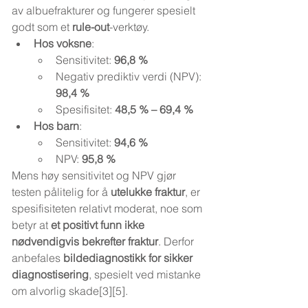
av albuefrakturer og fungerer spesielt 
godt som et 
rule-out
-verktøy.
Hos voksne
:
Sensitivitet: 
96,8 %
Negativ prediktiv verdi (NPV): 
98,4 %
Spesifisitet: 
48,5 % – 69,4 %
Hos barn
:
Sensitivitet: 
94,6 %
NPV: 
95,8 %
Mens høy sensitivitet og NPV gjør 
testen pålitelig for å 
utelukke fraktur
, er 
spesifisiteten relativt moderat, noe som 
betyr at 
et positivt funn ikke 
nødvendigvis bekrefter fraktur
. Derfor 
anbefales 
bildediagnostikk for sikker 
diagnostisering
, spesielt ved mistanke 
om alvorlig skade[3][5].