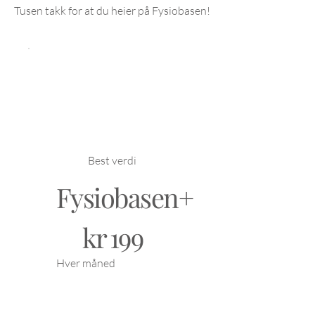
Tusen takk for at du heier på Fysiobasen!
Best verdi
Fysiobasen+
199 kr
kr
199
Hver måned
Fysiobasen+ gir deg
eksklusive fordeler