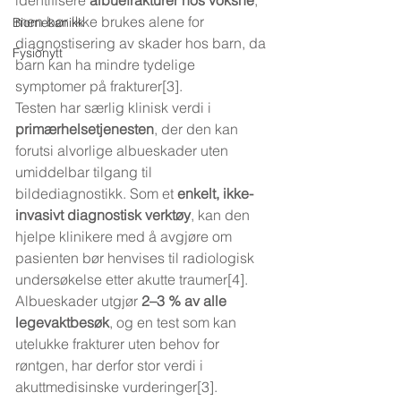
identifisere 
albuefrakturer hos voksne
, 
men bør ikke brukes alene for 
Biomekanikk
diagnostisering av skader hos barn, da 
Fysionytt
barn kan ha mindre tydelige 
symptomer på frakturer[3].
Testen har særlig klinisk verdi i 
primærhelsetjenesten
, der den kan 
forutsi alvorlige albueskader uten 
umiddelbar tilgang til 
bildediagnostikk. Som et 
enkelt, ikke-
invasivt diagnostisk verktøy
, kan den 
hjelpe klinikere med å avgjøre om 
pasienten bør henvises til radiologisk 
undersøkelse etter akutte traumer[4]. 
Albueskader utgjør 
2–3 % av alle 
legevaktbesøk
, og en test som kan 
utelukke frakturer uten behov for 
røntgen, har derfor stor verdi i 
akuttmedisinske vurderinger[3]. 