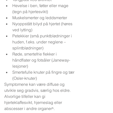
Hevelse i ben, føtter eller mage 
(tegn på hjertesvikt)
Muskelsmerter og leddsmerter
Nyoppstått bilyd på hjertet (høres 
ved lytting)
Petekkier (små punktblødninger i 
huden, f.eks. under neglene – 
splintblødninger)
Røde, smertefrie flekker i 
håndflater og fotsåler (Janeway-
lesjoner)
Smertefulle knuter på fingre og tær 
(Osler-knuter)
Symptomene kan være diffuse og 
utvikle seg gradvis, særlig hos eldre. 
Alvorlige tilfeller kan gi 
hjerteklaffesvikt, hjerneslag eller 
abscesser i andre organer⁵.