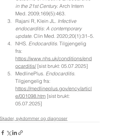
in the 21st Century
. Arch Intern 
Med. 2009;169(5):463.
Rajani R, Klein JL. 
Infective 
endocarditis: A contemporary 
update
. Clin Med. 2020;20(1):31–5.
NHS. 
Endocarditis
. Tilgjengelig 
fra: 
https://www.nhs.uk/conditions/end
ocarditis/
 [sist brukt: 05.07.2025]
MedlinePlus. 
Endocarditis
. 
Tilgjengelig fra: 
https://medlineplus.gov/ency/articl
e/001098.htm
 [sist brukt: 
05.07.2025]
Skader, sykdommer og diagnoser