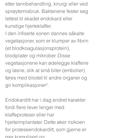
etter tannbehandling, kirurgi eller ved 
sprøytemisbruk. Bakteriene fester seg 
lettest til skadet endokard eller 
kunstige hjerteklaffer.
I den infiserte sonen dannes såkalte 
vegetasjoner, som er klumper av fibrin 
(et blodkoagulasjonsprotein), 
blodplater og mikrober. Disse 
vegetasjonene kan ødelegge klaffene 
og løsne, slik at små biter (embolier) 
føres med blodet til andre organer og 
gir komplikasjoner².
Endokarditt har i dag endret karakter 
fordi flere lever lenger med 
klaffeproteser eller har 
hjerteimplantater. Dette øker risikoen 
for proteseendokarditt, som gjerne er 
mer komplisert og 