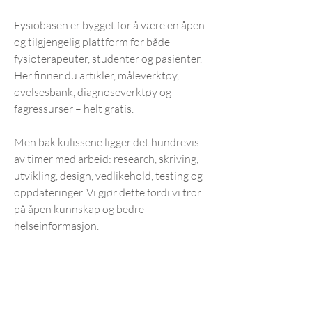
Fysiobasen er bygget for å være en åpen
og tilgjengelig plattform for både
fysioterapeuter, studenter og pasienter.
Her finner du artikler, måleverktøy,
øvelsesbank, diagnoseverktøy og
fagressurser – helt gratis.
Men bak kulissene ligger det hundrevis
av timer med arbeid: research, skriving,
utvikling, design, vedlikehold, testing og
oppdateringer. Vi gjør dette fordi vi tror
på åpen kunnskap og bedre
helseinformasjon.
Dersom du ønsker å støtte arbeidet og
bidra til at vi kan fortsette å utvikle og
forbedre Fysiobasen, setter vi stor pris
på alle som: