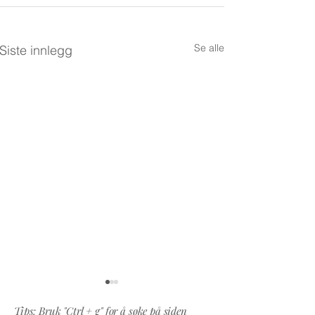
Se alle
Siste innlegg
Tips: Bruk "Ctrl + g" for å søke på siden