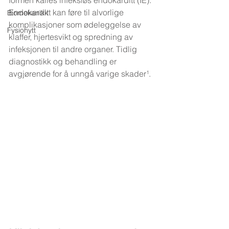
formen kalles infeksiøs endokarditt (IE). 
Endokarditt kan føre til alvorlige 
Biomekanikk
komplikasjoner som ødeleggelse av 
Fysionytt
klaffer, hjertesvikt og spredning av 
infeksjonen til andre organer. Tidlig 
diagnostikk og behandling er 
avgjørende for å unngå varige skader¹.