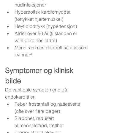
hudinfeksjoner
Hypertrofisk kardiomyopati 
(fortykket hjertemuskel)
Høyt blodtrykk (hypertensjon)
Alder over 50 år (tilstanden er 
vanligere hos eldre)
Menn rammes dobbelt så ofte som 
kvinner⁴
Symptomer og klinisk 
bilde
De vanligste symptomene på 
endokarditt er:
Feber, frostanfall og nattesvette 
(ofte over flere dager)
Slapphet, redusert 
allmenntilstand, tretthet
Tungpust ved aktivitet