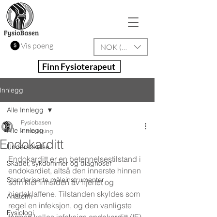
Vis poeng
NOK (kr)
Finn Fysioterapeut
Innlegg
Alle Innlegg
Fysiobasen
Alle Innlegg
4 min lesing
Endokarditt
Undersøkelse
Endokarditt er en betennelsestilstand i 
Skader, sykdommer og diagnoser
endokardiet, altså den innerste hinnen 
Standariserte måleinstrumenter
som kler innsiden av hjertet og 
hjerteklaffene. Tilstanden skyldes som 
Anatomi
regel en infeksjon, og den vanligste 
Fysiologi