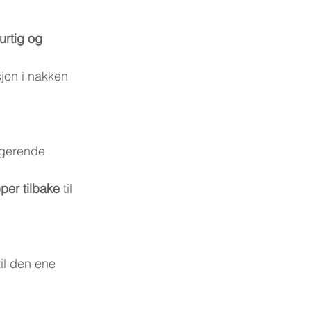
urtig og 
sjon i nakken
igerende 
per tilbake
 til 
l den ene 