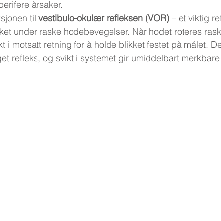
erifere årsaker.
jonen til 
vestibulo-okulær refleksen (VOR)
 – et viktig r
ikket under raske hodebevegelser. Når hodet roteres rask
 i motsatt retning for å holde blikket festet på målet. De
t refleks, og svikt i systemet gir umiddelbart merkbar