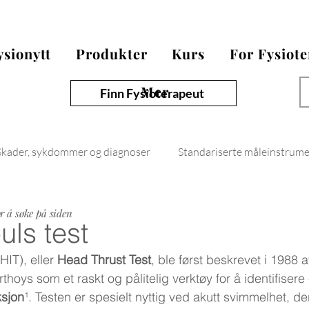
ysionytt
Produkter
Kurs
For Fysiot
Mer
Finn Fysioterapeut
Skader, sykdommer og diagnoser
Standariserte måleinstrum
Fysionytt
or å søke på siden
ls test
IT), eller 
Head Thrust Test
, ble først beskrevet i 1988 
hoys som et raskt og pålitelig verktøy for å identifisere 
ksjon
¹. Testen er spesielt nyttig ved akutt svimmelhet, de