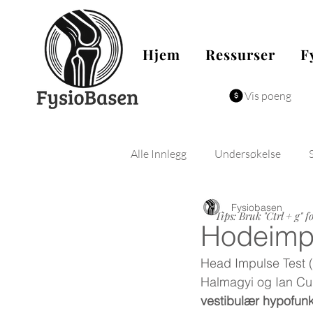
Hjem
Ressurser
F
Vis poeng
Alle Innlegg
Undersøkelse
Fysiobasen
Fysiologi
Biomekanikk
Tips: Bruk "Ctrl + g" f
Hodeimpu
Head Impulse Test (H
Halmagyi og Ian Curt
vestibulær hypofun