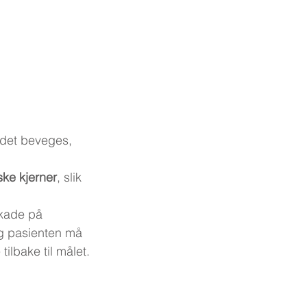
hodet beveges, 
ske kjerner
, slik 
skade på 
 og pasienten må 
ilbake til målet.