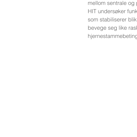
mellom sentrale og p
HIT undersøker funks
som stabiliserer bl
bevege seg like raskt
hjernestammebetinge