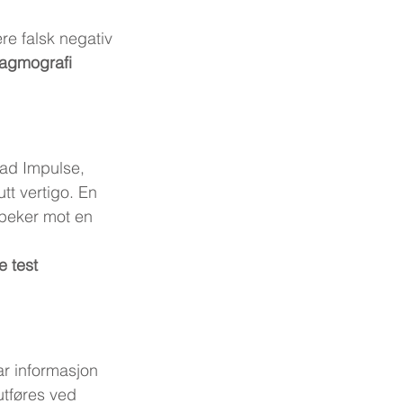
ære falsk negativ
agmografi 
ad Impulse, 
tt vertigo. En 
 peker mot en 
 test 
ar informasjon 
utføres ved 