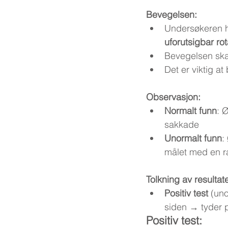
Bevegelsen:
Undersøkeren h
uforutsigbar ro
Bevegelsen ska
Det er viktig a
Observasjon:
Normalt funn
: 
sakkade
Unormalt funn
:
målet med en r
Tolkning av resultat
Positiv test
 (un
siden → tyder p
Positiv test: 