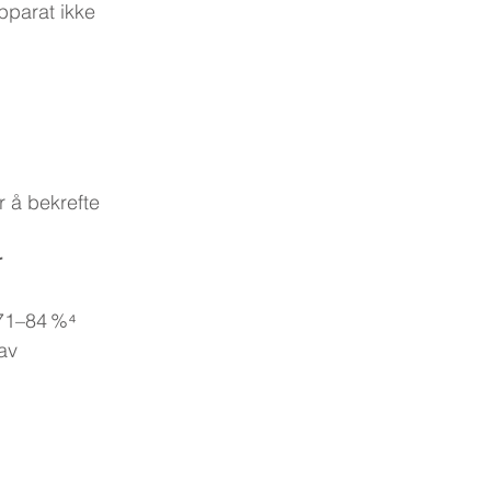
pparat ikke 
r å bekrefte 
 
 71–84 %⁴
av 