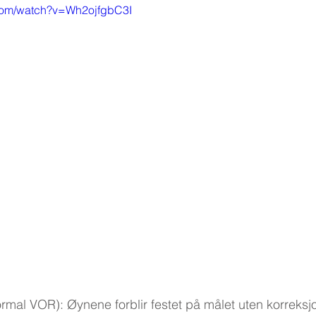
.com/watch?v=Wh2ojfgbC3I
ormal VOR): Øynene forblir festet på målet uten korreksj