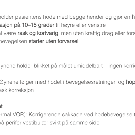
older pasientens hode med begge hender og gjør en 
h
tasjon på 10–15 grader
 til høyre eller venstre
l være 
rask og kortvarig
, men uten kraftig drag eller tor
t bevegelsen 
starter uten forvarsel
Øynene holder blikket på målet umiddelbart – ingen korr
 Øynene følger med hodet i bevegelsesretningen og 
hop
ask korreksjon
et
ormal VOR): Korrigerende sakkade ved hodebevegelse ti
å perifer vestibulær svikt på samme side