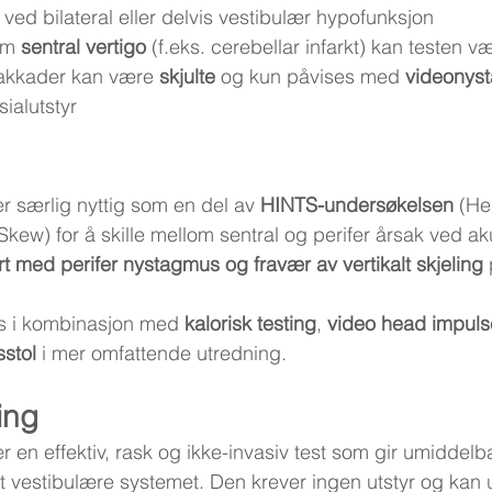
 ved bilateral eller delvis vestibulær hypofunksjon
om 
sentral vertigo
 (f.eks. cerebellar infarkt) kan testen v
akkader kan være 
skjulte
 og kun påvises med 
videonyst
sialutstyr
r særlig nyttig som en del av 
HINTS-undersøkelsen
 (He
kew) for å skille mellom sentral og perifer årsak ved aku
t med perifer nystagmus og fravær av vertikalt skjeling
s i kombinasjon med 
kalorisk testing
, 
video head impulse
sstol
 i mer omfattende utredning.
ing
 en effektiv, rask og ikke-invasiv test som gir umiddelb
t vestibulære systemet. Den krever ingen utstyr og kan 