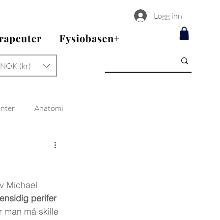
Logg inn
erapeuter
Fysiobasen+
NOK (kr)
enter
Anatomi
av Michael 
ensidig perifer 
r man må skille 