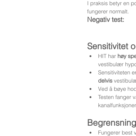
I praksis betyr en p
fungerer normalt.
Negativ test: 
Sensitivitet o
HIT har 
høy spes
vestibulær hyp
Sensitiviteten e
delvis
 vestibulæ
Ved å bøye hode
Testen fanger v
kanalfunksjonen
Begrensninge
Fungerer best 