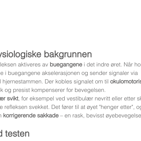
ysiologiske bakgrunnen
leksen aktiveres av 
buegangene
 i det indre øret. Når 
ene i buegangene akselerasjonen og sender signaler via 
til hjernestammen. Der kobles signalet om til 
okulomotori
k og presist kompenserer for bevegelsen.
ær svikt
, for eksempel ved vestibulær nevritt eller etter 
e refleksen svekket. Det fører til at øyet "henger etter",
n 
korrigerende sakkade
 – en rask, bevisst øyebevegelse t
d testen