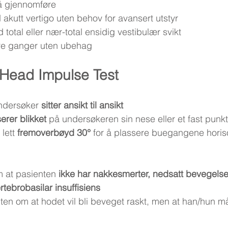
å gjennomføre
 akutt vertigo uten behov for avansert utstyr
 total eller nær-total ensidig vestibulær svikt
ere ganger uten ubehag
 Head Impulse Test
ndersøker 
sitter ansikt til ansikt
erer blikket
 på undersøkeren sin nese eller et fast pun
lett 
fremoverbøyd 30°
 for å plassere buegangene horis
 at pasienten 
ikke har nakkesmerter, nedsatt bevegelse 
tebrobasilar insuffisiens
ten om at hodet vil bli beveget raskt, men at han/hun må