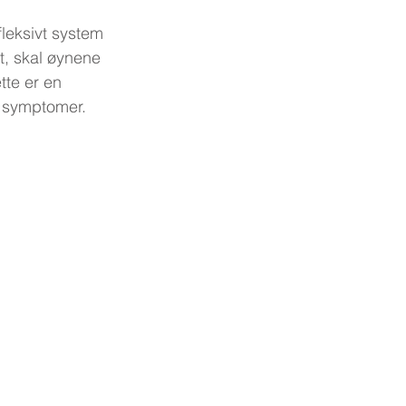
efleksivt system 
t, skal øynene 
tte er en 
e symptomer.