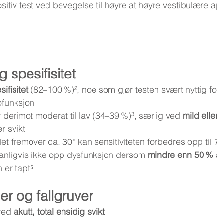
ositiv test ved bevegelse til høyre at høyre vestibulære a
g spesifisitet
ifisitet
 (82–100 %)², noe som gjør testen svært nyttig fo
ofunksjon
r derimot moderat til lav (34–39 %)³, særlig ved 
mild eller
r svikt
t fremover ca. 30° kan sensitiviteten forbedres opp til
anligvis ikke opp dysfunksjon dersom 
mindre enn 50 %
 
 er tapt⁵
r og fallgruver
ved 
akutt, total ensidig svikt