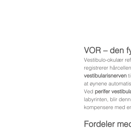
VOR – den f
Vestibulo-okulær ref
registrerer hårcell
vestibularisnerven
 
at øynene automatis
Ved 
perifer vestibul
labyrinten, blir denn
kompensere med e
Fordeler me