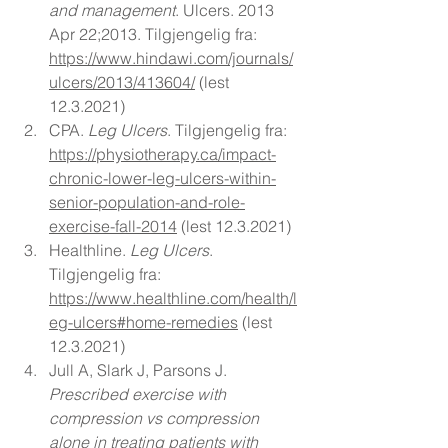
and management
. Ulcers. 2013 
Apr 22;2013. Tilgjengelig fra: 
https://www.hindawi.com/journals/
ulcers/2013/413604/
 (lest 
12.3.2021)
CPA. 
Leg Ulcers
. Tilgjengelig fra: 
https://physiotherapy.ca/impact-
chronic-lower-leg-ulcers-within-
senior-population-and-role-
exercise-fall-2014
 (lest 12.3.2021)
Healthline. 
Leg Ulcers
. 
Tilgjengelig fra: 
https://www.healthline.com/health/l
eg-ulcers#home-remedies
 (lest 
12.3.2021)
Jull A, Slark J, Parsons J. 
Prescribed exercise with 
compression vs compression 
alone in treating patients with 