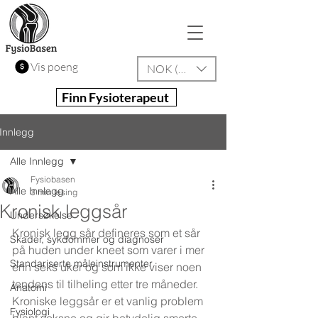
Vis poeng
NOK (kr)
Finn Fysioterapeut
Innlegg
Alle Innlegg
Fysiobasen
Alle Innlegg
3 min lesing
Kronisk leggsår
Undersøkelse
Kronisk legg sår defineres som et sår 
Skader, sykdommer og diagnoser
på huden under kneet som varer i mer 
Standariserte måleinstrumenter
enn seks uker og som ikke viser noen 
tendens til tilheling etter tre måneder. 
Anatomi
Kroniske leggsår er et vanlig problem 
Fysiologi