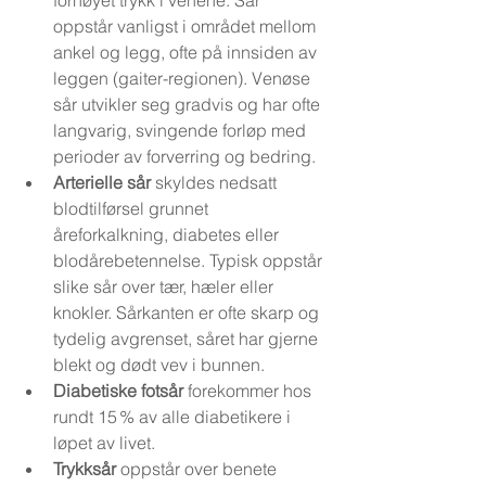
forhøyet trykk i venene. Sår 
oppstår vanligst i området mellom 
ankel og legg, ofte på innsiden av 
leggen (gaiter-regionen). Venøse 
sår utvikler seg gradvis og har ofte 
langvarig, svingende forløp med 
perioder av forverring og bedring.
Arterielle sår
 skyldes nedsatt 
blodtilførsel grunnet 
åreforkalkning, diabetes eller 
blodårebetennelse. Typisk oppstår 
slike sår over tær, hæler eller 
knokler. Sårkanten er ofte skarp og 
tydelig avgrenset, såret har gjerne 
blekt og dødt vev i bunnen.
Diabetiske fotsår
 forekommer hos 
rundt 15 % av alle diabetikere i 
løpet av livet.
Trykksår
 oppstår over benete 