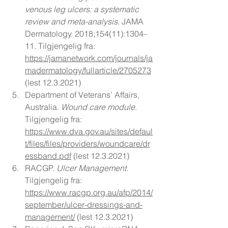
venous leg ulcers: a systematic 
review and meta-analysis
. JAMA 
Dermatology. 2018;154(11):1304–
11. Tilgjengelig fra: 
https://jamanetwork.com/journals/ja
madermatology/fullarticle/2705273
(lest 12.3.2021)
Department of Veterans’ Affairs, 
Australia. 
Wound care module
. 
Tilgjengelig fra: 
https://www.dva.gov.au/sites/defaul
t/files/files/providers/woundcare/dr
essband.pdf
 (lest 12.3.2021)
RACGP. 
Ulcer Management
. 
Tilgjengelig fra: 
https://www.racgp.org.au/afp/2014/
september/ulcer-dressings-and-
management/
 (lest 12.3.2021)