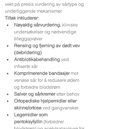
vekt på presis vurdering av sårtype og 
underliggende mekanismer.
Tiltak inkluderer:
Nøyaktig sårvurdering,
 kliniske 
undersøkelser og nødvendige 
tilleggsprøver
Rensing og fjerning av dødt vev 
(debridering)
Antibiotikabehandling
 ved 
infiserte sår
Komprimerende bandasjer
 mot 
venøse sår for å redusere ødem 
og forbedre blodstrøm
Salver og sårkremer
 etter behov
Ortopediske hjelpemidler eller 
skinne/ortose
 ved gangvansker
Legemidler som 
pentoksyfyllin
 (forbedrer 
blodstrøm) og acetylsalisylsyre for 