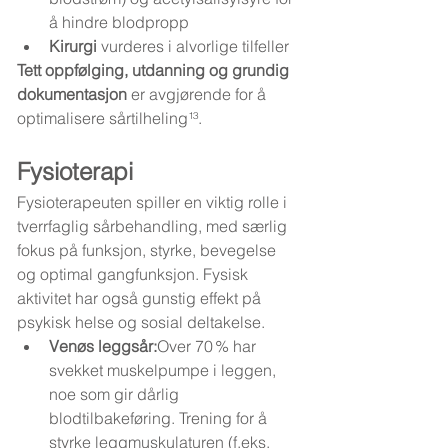
å hindre blodpropp
Kirurgi
 vurderes i alvorlige tilfeller
Tett oppfølging, utdanning og grundig 
dokumentasjon
 er avgjørende for å 
optimalisere sårtilheling¹³.
Fysioterapi
Fysioterapeuten spiller en viktig rolle i 
tverrfaglig sårbehandling, med særlig 
fokus på funksjon, styrke, bevegelse 
og optimal gangfunksjon. Fysisk 
aktivitet har også gunstig effekt på 
psykisk helse og sosial deltakelse.
Venøs leggsår:
Over 70 % har 
svekket muskelpumpe i leggen, 
noe som gir dårlig 
blodtilbakeføring. Trening for å 
styrke leggmuskulaturen (f.eks. 