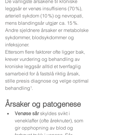
De vanligste årsakene til kroniske 
leggsår er venøs insuffisiens (70 %), 
arteriell sykdom (10 %) og nevropati, 
mens blandingsår utgjør ca. 15 %. 
Andre sjeldnere årsaker er metabolske 
sykdommer, blodsykdommer og 
infeksjoner.
Ettersom flere faktorer ofte ligger bak, 
krever vurdering og behandling av 
kroniske leggsår alltid et tverrfaglig 
samarbeid for å fastslå riktig årsak, 
stille presis diagnose og velge optimal 
behandling¹.
Årsaker og patogenese
Venøse sår
 skyldes svikt i 
veneklaffer (ofte åreknuter), som 
gir opphopning av blod og 