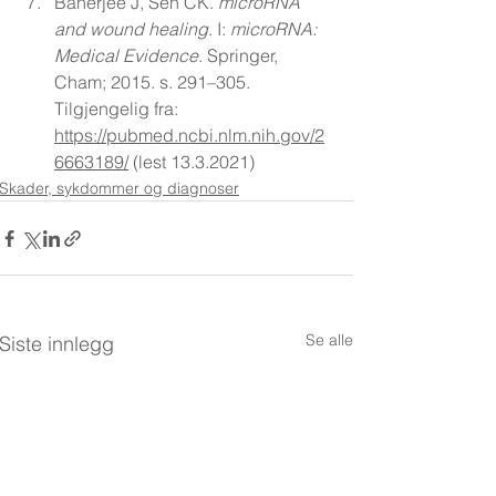
Banerjee J, Sen CK. 
microRNA 
and wound healing
. I: 
microRNA: 
Medical Evidence
. Springer, 
Cham; 2015. s. 291–305. 
Tilgjengelig fra: 
https://pubmed.ncbi.nlm.nih.gov/2
6663189/
 (lest 13.3.2021)
Skader, sykdommer og diagnoser
Se alle
Siste innlegg