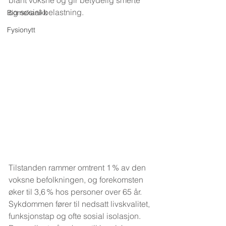
blant voksne og gir betydelig smerte 
og sosial belastning.
Biomekanikk
Fysionytt
Tilstanden rammer omtrent 1 % av den 
voksne befolkningen, og forekomsten 
øker til 3,6 % hos personer over 65 år. 
Sykdommen fører til nedsatt livskvalitet, 
funksjonstap og ofte sosial isolasjon. 