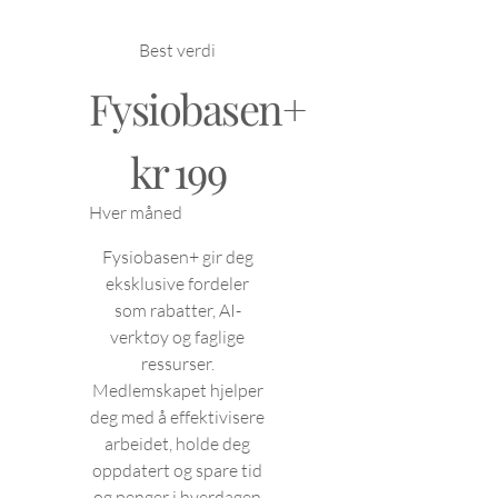
Best verdi
Fysiobasen+
199 kr
kr
199
Hver måned
Fysiobasen+ gir deg
eksklusive fordeler
som rabatter, AI-
verktøy og faglige
ressurser.
Medlemskapet hjelper
deg med å effektivisere
arbeidet, holde deg
oppdatert og spare tid
og penger i hverdagen