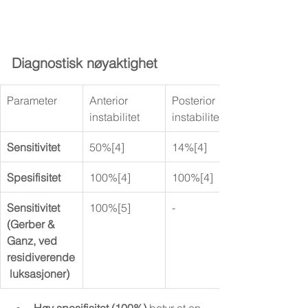
Diagnostisk nøyaktighet
Parameter
Anterior 
Posterior 
instabilitet
instabilitet
Sensitivitet
50%[4]
14%[4]
Spesifisitet
100%[4]
100%[4]
Sensitivitet 
100%[5]
-
(Gerber & 
Ganz, ved 
residiverende
 luksasjoner)
Høy spesifisitet (100%)
 betyr at en 