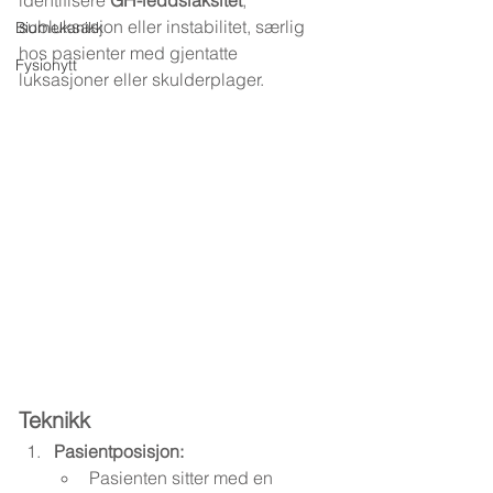
identifisere 
GH-leddslaksitet
, 
subluksasjon eller instabilitet, særlig 
Biomekanikk
hos pasienter med gjentatte 
Fysionytt
luksasjoner eller skulderplager.
Teknikk
Pasientposisjon:
Pasienten sitter med en 