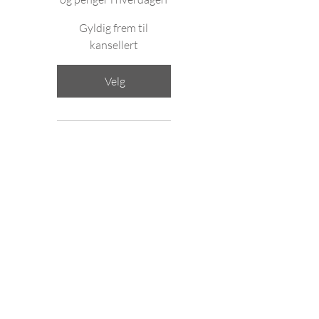
Gyldig frem til
kansellert
Velg
Tilgang til Fysio-Open
Fysionytt+
Quizer
10% Rabatt på alle kjøp