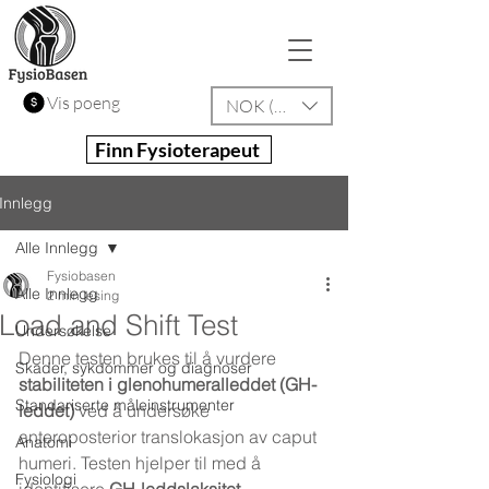
Vis poeng
NOK (kr)
Finn Fysioterapeut
Innlegg
Alle Innlegg
Fysiobasen
Alle Innlegg
2 min lesing
Load and Shift Test
Undersøkelse
Denne testen brukes til å vurdere 
Skader, sykdommer og diagnoser
stabiliteten i glenohumeralleddet (GH-
Standariserte måleinstrumenter
leddet)
 ved å undersøke 
anteroposterior translokasjon av caput 
Anatomi
humeri. Testen hjelper til med å 
Fysiologi