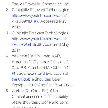
The McGraw-Hill Companies, Inc.
Clinicially Relevant Technologies, 
http://www.youtube.com/watch?
v=zuf09YtD_Kk
; Accessed May 
2011
Clinically Relevant Technologies, 
http://www.youtube.com/watch?
v=uhBWu9TJsJ8
; Accessed May 
2011
Valencia Mora M, Ibán MÁR, 
Heredia JD, Gutiérrez-Gómez JC, 
Diaz RR, Aramberri M, Cobiella C. 
Physical Exam and Evaluation of 
the Unstable Shoulder
. Open 
Orthop J. 2017 Aug 31;11:946-956.
Gerber, C., Ganz, R. (1984) 
Clinical assessment of instability 
of the shoulder. J Bone and Joint 
Surg. 66B:551.