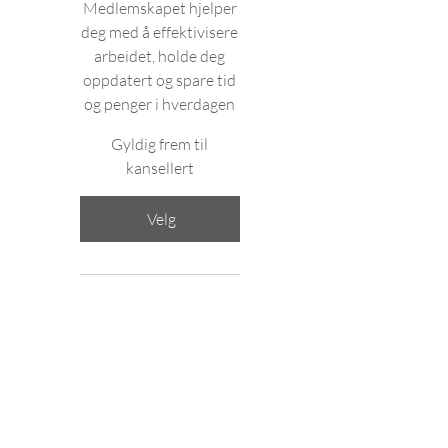
Medlemskapet hjelper
deg med å effektivisere
arbeidet, holde deg
oppdatert og spare tid
og penger i hverdagen
Gyldig frem til
kansellert
Velg
Tilgang til Fysio-Open
Fysionytt+