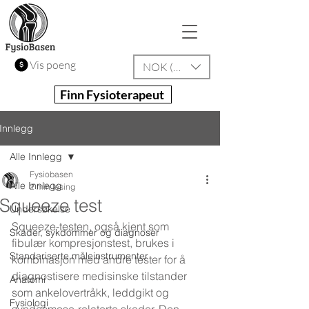
Vis poeng
NOK (kr)
Finn Fysioterapeut
Innlegg
Alle Innlegg
Fysiobasen
Alle Innlegg
2 min lesing
Squeeze test
Undersøkelse
Squeeze-testen, også kjent som 
Skader, sykdommer og diagnoser
fibulær kompresjonstest, brukes i 
Standariserte måleinstrumenter
kombinasjon med andre tester for å 
diagnostisere medisinske tilstander 
Anatomi
som ankelovertråkk, leddgikt og 
Fysiologi