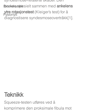
syndesmose-relaterte skader. Den 
brukes spesielt sammen med 
ankelens 
Biomekanikk
ytre rotasjonstest
 (Kleiger’s test) for å 
Fysionytt
diagnostisere syndesmoseovertråkk[1].
Teknikk
Squeeze-testen utføres ved å 
komprimere den proksimale fibula mot 