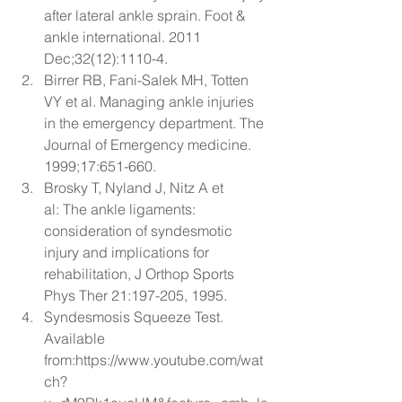
after lateral ankle sprain
. Foot & 
ankle international. 2011 
Dec;32(12):1110-4.
Birrer RB, Fani-Salek MH, Totten 
VY et al. 
Managing ankle injuries 
in the emergency department.
 The 
Journal of Emergency medicine. 
1999;17:651-660.
Brosky T, Nyland J, Nitz A et 
al: 
The ankle ligaments: 
consideration of syndesmotic 
injury and implications for 
rehabilitation
, J Orthop Sports 
Phys Ther 21:197-205, 1995.
Syndesmosis Squeeze Test. 
Available 
from:
https://www.youtube.com/wat
ch?