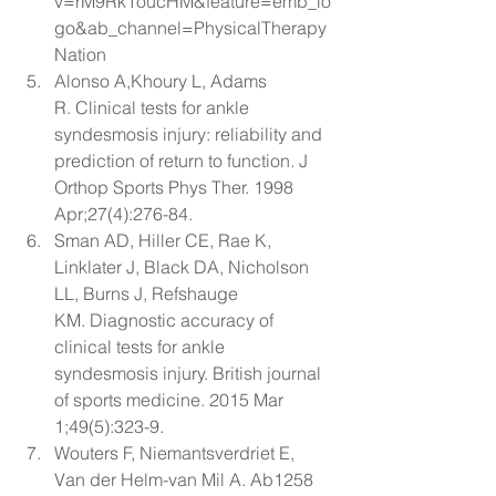
v=rM9Rk1oucHM&feature=emb_lo
go&ab_channel=PhysicalTherapy
Nation
Alonso A,Khoury L, Adams 
R. 
Clinical tests for ankle 
syndesmosis injury: reliability and 
prediction of return to function
. J 
Orthop Sports Phys Ther. 1998 
Apr;27(4):276-84.
Sman AD, Hiller CE, Rae K, 
Linklater J, Black DA, Nicholson 
LL, Burns J, Refshauge 
KM. 
Diagnostic accuracy of 
clinical tests for ankle 
syndesmosis injury
. British journal 
of sports medicine. 2015 Mar 
1;49(5):323-9.
Wouters F, Niemantsverdriet E, 
Van der Helm-van Mil A. Ab1258 