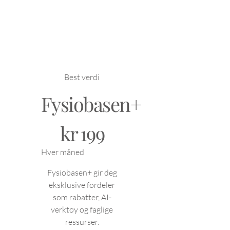
Best verdi
Fysiobasen+
199 kr
kr
199
Hver måned
Fysiobasen+ gir deg
eksklusive fordeler
som rabatter, AI-
verktøy og faglige
ressurser.