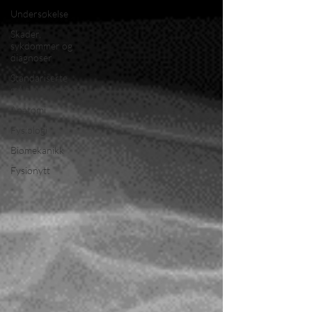
Undersøkelse
Skader,
sykdommer og
diagnoser
Standariserte
måleinstrumenter
Anatomi
Fysiologi
Biomekanikk
Fysionytt