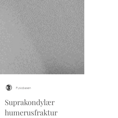
Fysiobasen
Suprakondylær