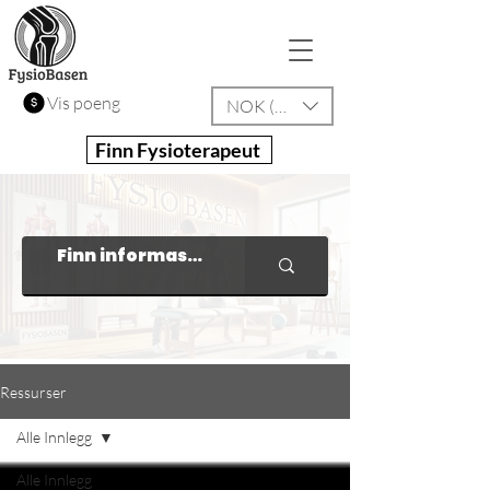
Vis poeng
NOK (kr)
Finn Fysioterapeut
Ressurser
Alle Innlegg
Alle Innlegg