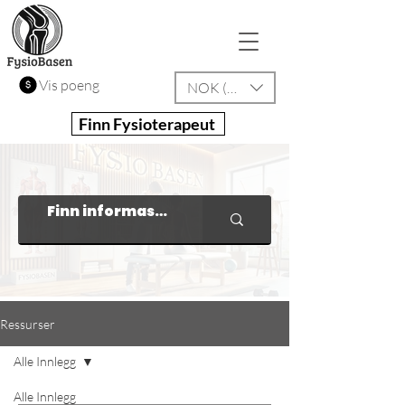
Vis poeng
NOK (kr)
Finn Fysioterapeut
Ressurser
Alle Innlegg
Alle Innlegg