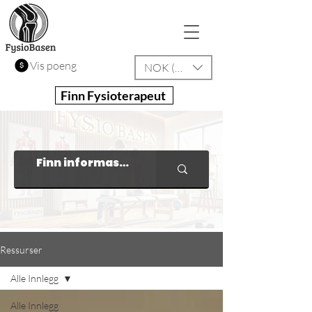
Vis poeng
NOK (kr)
Finn Fysioterapeut
Ressurser
Alle Innlegg
Alle Innlegg