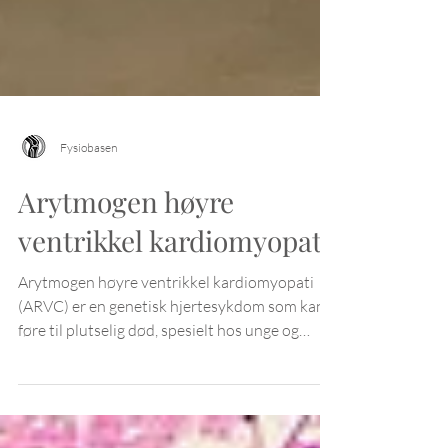
Fysiobasen
Arytmogen høyre
ventrikkel kardiomyopati
Arytmogen høyre ventrikkel kardiomyopati
(ARVC) er en genetisk hjertesykdom som kan
føre til plutselig død, spesielt hos unge og
idrettsutøvere.