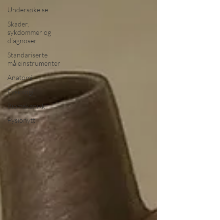
Undersøkelse
Skader,
sykdommer og
diagnoser
Standariserte
måleinstrumenter
Anatomi
Fysiologi
Biomekanikk
Fysionytt